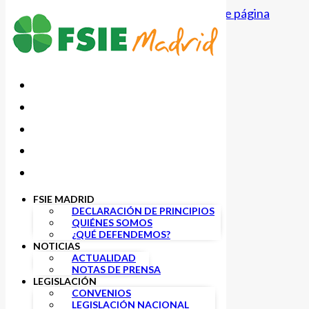
Saltar al contenido principal
Saltar al pie de página
FSIE MADRID
DECLARACIÓN DE PRINCIPIOS
QUIÉNES SOMOS
Privada
¿QUÉ DEFENDEMOS?
NOTICIAS
ACTUALIDAD
NOTAS DE PRENSA
LEGISLACIÓN
CONVENIOS
LEGISLACIÓN NACIONAL