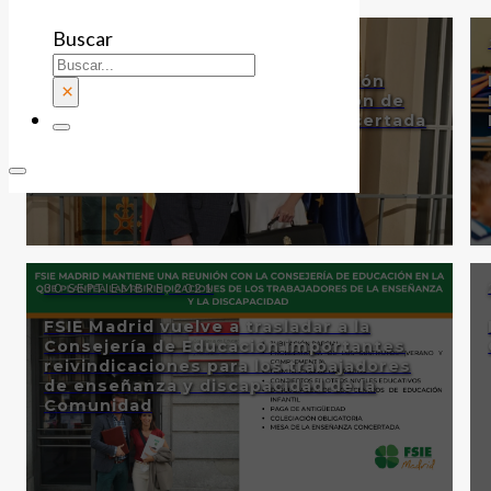
Buscar
23 FEBRERO, 2022
FSIE pide a la Ministra de Educación
×
negociar la mejora de la Profesión de
los Docentes de Enseñanza Concertada
y Privada
30 SEPTIEMBRE, 2021
FSIE Madrid vuelve a trasladar a la
Consejería de Educación importantes
reivindicaciones para los trabajadores
de enseñanza y discapacidad de la
Comunidad