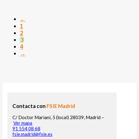
←
1
2
3
4
→
Contacta con
FSIE Madrid
C/ Doctor Mariani, 5 (local) 28039, Madrid –
Ver mapa
91 554 08 68
fsie.madrid@fsie.es