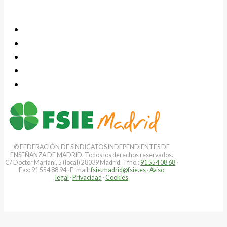
© FEDERACIÓN DE SINDICATOS INDEPENDIENTES DE
ENSEÑANZA DE MADRID. Todos los derechos reservados.
C/ Doctor Mariani, 5 (local) 28039 Madrid. Tfno.:
91 554 08 68
·
Fax: 91 554 88 94 · E-mail:
fsie.madrid@fsie.es
·
Aviso
legal
·
Privacidad
·
Cookies