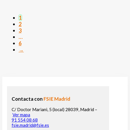
1
2
3
…
6
→
Contacta con
FSIE Madrid
C/ Doctor Mariani, 5 (local) 28039, Madrid –
Ver mapa
91 554 08 68
fsie.madrid@fsie.es