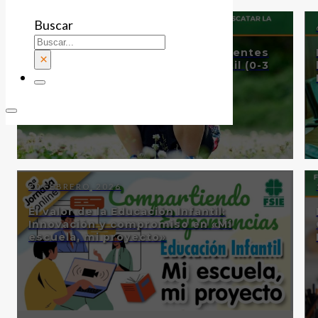
Buscar
25 MARZO, 2026
FSIE Madrid exige soluciones urgentes
×
para rescatar la Educación Infantil (0-3
años)
20 FEBRERO, 2026
El valor de la Educación Infantil:
Innovación y compromiso en «Mi
escuela, mi proyecto»