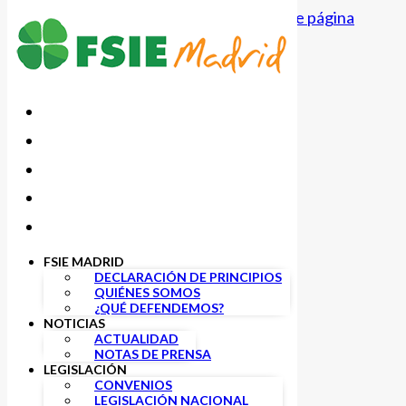
Saltar al contenido principal
Saltar al pie de página
FSIE MADRID
DECLARACIÓN DE PRINCIPIOS
QUIÉNES SOMOS
Infantil
¿QUÉ DEFENDEMOS?
NOTICIAS
ACTUALIDAD
NOTAS DE PRENSA
LEGISLACIÓN
CONVENIOS
LEGISLACIÓN NACIONAL