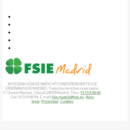
© FEDERACIÓN DE SINDICATOS INDEPENDIENTES DE
ENSEÑANZA DE MADRID. Todos los derechos reservados.
C/ Doctor Mariani, 5 (local) 28039 Madrid. Tfno.:
91 554 08 68
·
Fax: 91 554 88 94 · E-mail:
fsie.madrid@fsie.es
·
Aviso
legal
·
Privacidad
·
Cookies