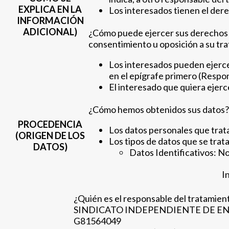
EXPLICA EN LA
Los interesados tienen el der
INFORMACIÓN
ADICIONAL)
¿Cómo puede ejercer sus derechos de 
consentimiento u oposición a su tr
Los interesados pueden ejerce
en el epígrafe primero (Respo
El interesado que quiera ejer
¿Cómo hemos obtenidos sus datos?
PROCEDENCIA
Los datos personales que trata
(ORIGEN DE LOS
Los tipos de datos que se trat
DATOS)
Datos Identificativos: No
I
¿Quién es el responsable del tratamien
SINDICATO INDEPENDIENTE DE EN
G81564049