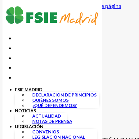
Saltar al contenido principal
Saltar al pie de página
FSIE MADRID
DECLARACIÓN DE PRINCIPIOS
QUIÉNES SOMOS
Privacidad
¿QUÉ DEFENDEMOS?
NOTICIAS
ACTUALIDAD
NOTAS DE PRENSA
LEGISLACIÓN
05/01/2019
CONVENIOS
LEGISLACIÓN NACIONAL