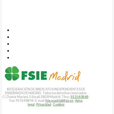
© FEDERACIÓN DE SINDICATOS INDEPENDIENTES DE
ENSEÑANZA DE MADRID. Todos los derechos reservados.
C/ Doctor Mariani, 5 (local) 28039 Madrid. Tfno.:
91 554 08 68
·
Fax: 91 554 88 94 · E-mail:
fsie.madrid@fsie.es
·
Aviso
legal
·
Privacidad
·
Cookies