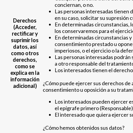
conciernan, o no.
Las personas interesadas tienen de
en su caso, solicitar su supresión
Derechos
En determinadas circunstancias, lo
(Acceder,
los conservaremos para el ejercici
rectificar y
En determinadas circunstancias y p
suprimir los
consentimiento prestado u oponers
datos, así
imperiosos, o el ejercicio o la def
como otros
Las personas interesadas podrán sol
derechos,
a otro responsable del tratamient
como se
Los interesados tienen el derecho
explica en la
información
¿Cómo puede ejercer sus derechos de acce
adicional)
consentimiento u oposición a su tratam
Los interesados pueden ejercer es
el epígrafe primero (Responsable)
El interesado que quiera ejercer 
¿Cómo hemos obtenidos sus datos?