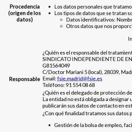
Procedencia
Los datos personales que tratamos 
(origen de los
Los tipos de datos que se tratan s
datos)
Datos identificativos: Nombre
Otros datos que nos proporci
I
¿Quién es el responsable del tratamien
SINDICATO INDEPENDIENTE DE EN
G81564049
C/Doctor Mariani 5 (local), 28039, Mad
Email:
fsie.madrid@fsie.es
Responsable
Teléfono: 91 554 08 68
¿Quién es el delegado de protección de
La entidad no está obligada a designar 
publicarán sus datos de contacto en es
¿Con qué finalidad tratamos sus datos 
Gestión de la bolsa de empleo, faci