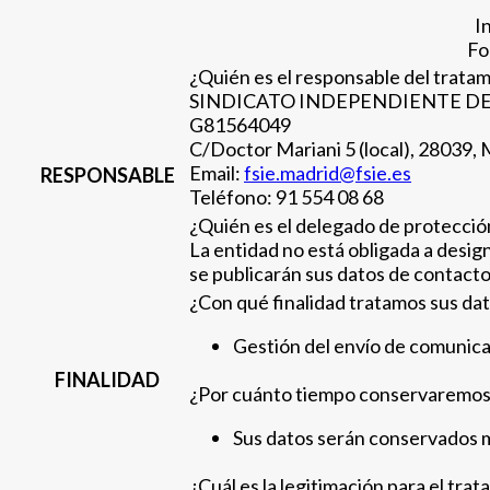
I
Fo
¿Quién es el responsable del tratam
SINDICATO INDEPENDIENTE DE
G81564049
C/Doctor Mariani 5 (local), 28039,
Email:
fsie.madrid@fsie.es
RESPONSABLE
Teléfono: 91 554 08 68
¿Quién es el delegado de protecció
La entidad no está obligada a desig
se publicarán sus datos de contacto
¿Con qué finalidad tratamos sus da
Gestión del envío de comunicac
FINALIDAD
¿Por cuánto tiempo conservaremos
Sus datos serán conservados m
¿Cuál es la legitimación para el tra