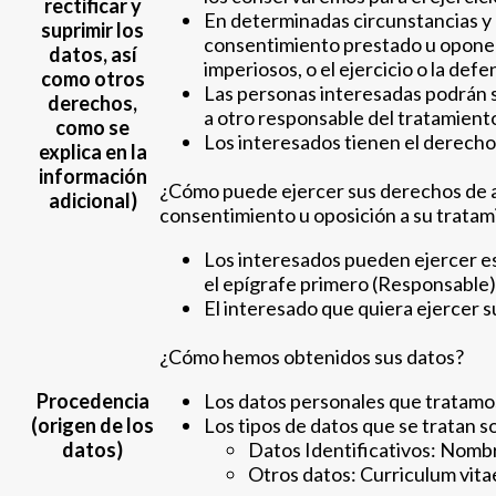
rectificar y
En determinadas circunstancias y p
suprimir los
consentimiento prestado u oponers
datos, así
imperiosos, o el ejercicio o la def
como otros
Las personas interesadas podrán sol
derechos,
a otro responsable del tratamient
como se
Los interesados tienen el derecho
explica en la
información
¿Cómo puede ejercer sus derechos de acce
adicional)
consentimiento u oposición a su tratam
Los interesados pueden ejercer es
el epígrafe primero (Responsable)
El interesado que quiera ejercer 
¿Cómo hemos obtenidos sus datos?
Procedencia
Los datos personales que tratamos 
(origen de los
Los tipos de datos que se tratan s
datos)
Datos Identificativos: Nombre
Otros datos: Curriculum vita