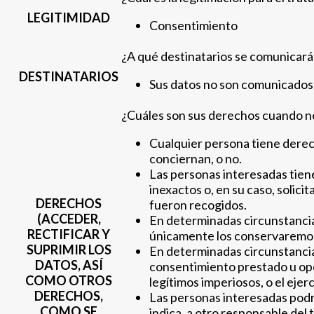
LEGITIMIDAD
Consentimiento
¿A qué destinatarios se comunicará
DESTINATARIOS
Sus datos no son comunicados a
¿Cuáles son sus derechos cuando nos
Cualquier persona tiene dere
conciernan, o no.
Las personas interesadas tienen
inexactos o, en su caso, solici
DERECHOS
fueron recogidos.
(ACCEDER,
En determinadas circunstancias
RECTIFICAR Y
únicamente los conservaremos 
SUPRIMIR LOS
En determinadas circunstancias
DATOS, ASÍ
consentimiento prestado u opo
COMO OTROS
legítimos imperiosos, o el ejer
DERECHOS,
Las personas interesadas podrán
COMO SE
indica, a otro responsable del