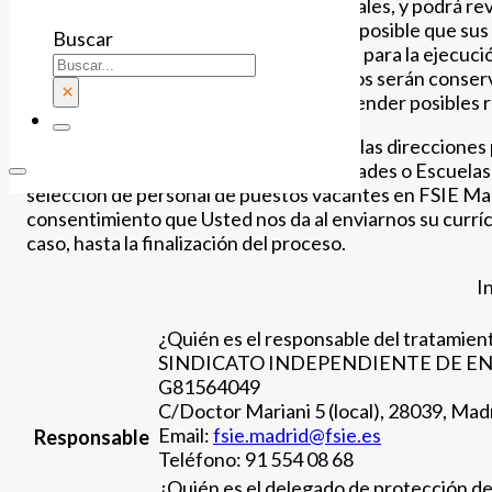
contractuales, comerciales y profesionales, y podrá re
contractual, profesional o comercial es posible que sus
Buscar
Este tratamiento de datos es necesario para la ejecució
Igualmente, le informamos que sus datos serán conserva
×
durante los plazos establecidos para atender posibles 
Si usted nos ha enviado su
currículum
a las direcciones
terceros (LinkedIn, InfoJobs, Universidades o Escuelas
selección de personal de puestos vacantes en FSIE Madr
consentimiento que Usted nos da al enviarnos su curríc
caso, hasta la finalización del proceso.
I
¿Quién es el responsable del tratamien
SINDICATO INDEPENDIENTE DE EN
G81564049
C/Doctor Mariani 5 (local), 28039, Mad
Email:
fsie.madrid@fsie.es
Responsable
Teléfono: 91 554 08 68
¿Quién es el delegado de protección de