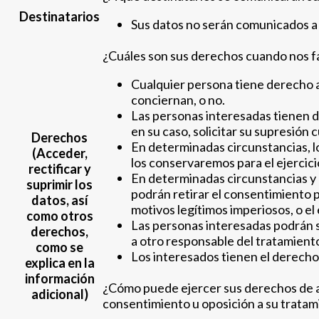
Destinatarios
Sus datos no serán comunicados a 
¿Cuáles son sus derechos cuando nos fa
Cualquier persona tiene derecho 
conciernan, o no.
Las personas interesadas tienen de
en su caso, solicitar su supresión
Derechos
En determinadas circunstancias, lo
(Acceder,
los conservaremos para el ejercici
rectificar y
En determinadas circunstancias y p
suprimir los
podrán retirar el consentimiento 
datos, así
motivos legítimos imperiosos, o el
como otros
Las personas interesadas podrán sol
derechos,
a otro responsable del tratamient
como se
Los interesados tienen el derecho
explica en la
información
¿Cómo puede ejercer sus derechos de acce
adicional)
consentimiento u oposición a su tratam