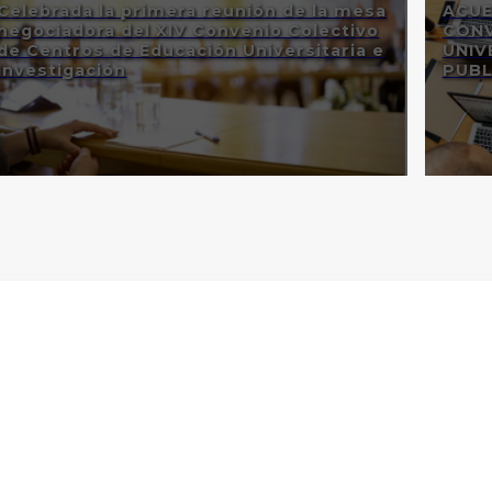
Celebrada la primera reunión de la mesa
ACUE
negociadora del XIV Convenio Colectivo
CONV
de Centros de Educación Universitaria e
UNIV
Investigación
PUBL