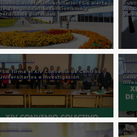
Nuevo Decreto Universitario: FSIE alerta
Publi
del riesgo de intervencionismo y
XIV 
pérdida de pluralidad
y de 
15 ENERO, 2024
8 SEP
FSIE firma el XIV Convenio de Centros
Reun
Universitarios e Investigación
Conv
Inve
21 MAYO, 2021
19 OC