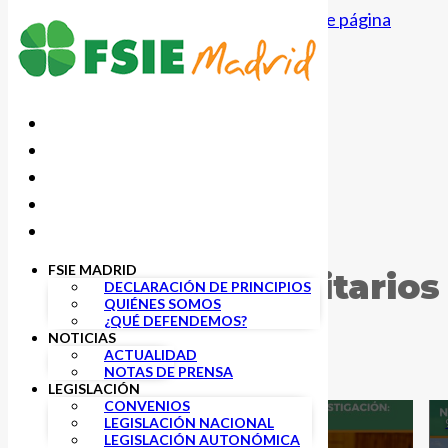
Saltar al contenido principal
Saltar al pie de página
FSIE MADRID
Centros Universitarios
DECLARACIÓN DE PRINCIPIOS
QUIÉNES SOMOS
¿QUÉ DEFENDEMOS?
NOTICIAS
ACTUALIDAD
NOTAS DE PRENSA
LEGISLACIÓN
CONVENIOS
LEGISLACIÓN NACIONAL
25 JUNIO, 2026
LEGISLACIÓN AUTONÓMICA