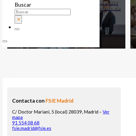
Reunión de la Mesa Negociadora del XIV
Buscar
Convenio de Universidades y Centros de
Investigación
×
Contacta con
FSIE Madrid
C/ Doctor Mariani, 5 (local) 28039, Madrid –
Ver
mapa
91 554 08 68
fsie.madrid@fsie.es