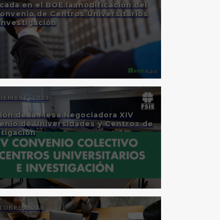
cada en el BOE la modificación del
Convenio de Centros Universitarios
Investigación
TIEMBRE, 2023
ión de la Mesa Negociadora XIV
enio de Universidades y Centros de
stigación
TUBRE, 2020