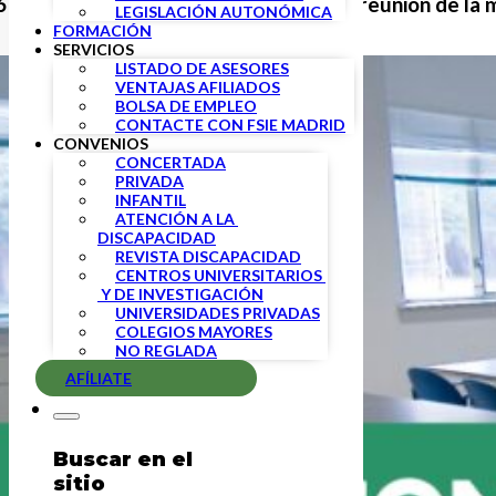
 6 de septiembre tuvo lugar una nueva reunión de la
LEGISLACIÓN AUTONÓMICA
FORMACIÓN
SERVICIOS
LISTADO DE ASESORES
VENTAJAS AFILIADOS
BOLSA DE EMPLEO
CONTACTE CON FSIE MADRID
CONVENIOS
CONCERTADA
PRIVADA
INFANTIL
ATENCIÓN A LA 
DISCAPACIDAD
REVISTA DISCAPACIDAD
CENTROS UNIVERSITARIOS 
 Y DE INVESTIGACIÓN
UNIVERSIDADES PRIVADAS
COLEGIOS MAYORES
NO REGLADA
AFÍLIATE
Buscar en el
sitio