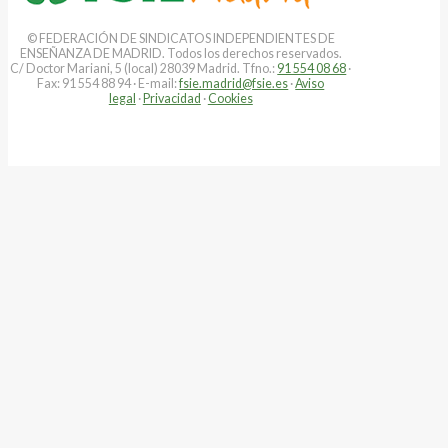
© FEDERACIÓN DE SINDICATOS INDEPENDIENTES DE
ENSEÑANZA DE MADRID. Todos los derechos reservados.
C/ Doctor Mariani, 5 (local) 28039 Madrid. Tfno.:
91 554 08 68
·
Fax: 91 554 88 94 · E-mail:
fsie.madrid@fsie.es
·
Aviso
legal
·
Privacidad
·
Cookies