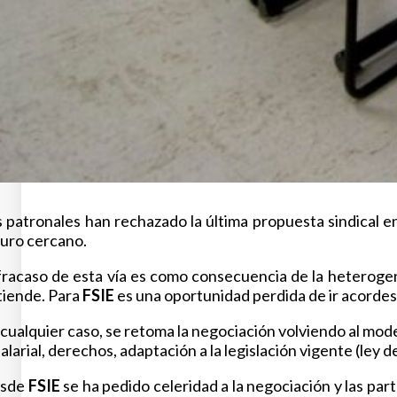
 patronales han rechazado la última propuesta sindical e
turo cercano.
fracaso de esta vía es como consecuencia de la heterogen
tiende. Para
FSIE
es una oportunidad perdida de ir acordes a
cualquier caso, se retoma la negociación volviendo al mode
salarial, derechos, adaptación a la legislación vigente (ley de
sde
FSIE
se ha pedido celeridad a la negociación y las pa