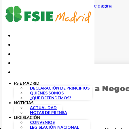
Saltar al contenido principal
Saltar al pie de página
8 SEPTIEMBRE, 2023
FSIE MADRID
Reunión de la Mesa Negoc
DECLARACIÓN DE PRINCIPIOS
QUIÉNES SOMOS
Investigación
¿QUÉ DEFENDEMOS?
NOTICIAS
ACTUALIDAD
NOTAS DE PRENSA
LEGISLACIÓN
CONVENIOS
LEGISLACIÓN NACIONAL