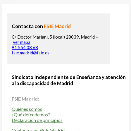
Contacta con
FSIE Madrid
C/ Doctor Mariani, 5 (local) 28039, Madrid –
Ver mapa
91 554 08 68
fsie.madrid@fsie.es
Sindicato Independiente de Enseñanza y atención
a la discapacidad de Madrid
FSIE Madrid:
Quiénes somos
¿Qué defendemos?
Declaración de principios
Contacte con FSIE Madrid