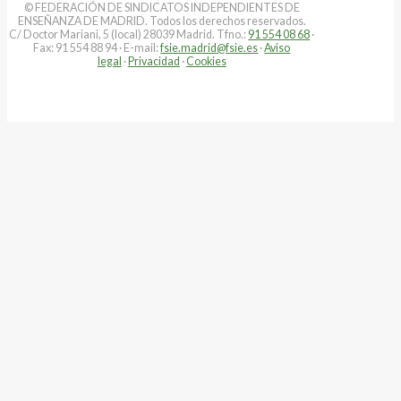
© FEDERACIÓN DE SINDICATOS INDEPENDIENTES DE
ENSEÑANZA DE MADRID. Todos los derechos reservados.
C/ Doctor Mariani, 5 (local) 28039 Madrid. Tfno.:
91 554 08 68
·
Fax: 91 554 88 94 · E-mail:
fsie.madrid@fsie.es
·
Aviso
legal
·
Privacidad
·
Cookies