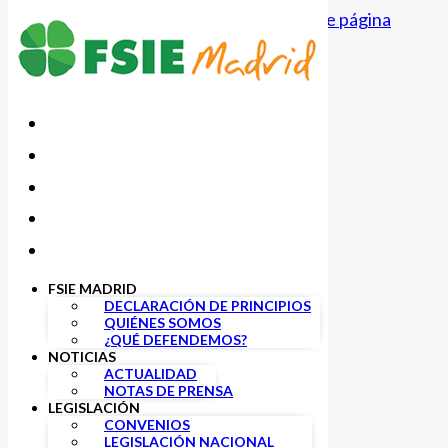
Saltar al contenido principal
Saltar al pie de página
FSIE MADRID
DECLARACIÓN DE PRINCIPIOS
QUIÉNES SOMOS
Listado de
¿QUÉ DEFENDEMOS?
NOTICIAS
ACTUALIDAD
asesores por
NOTAS DE PRENSA
LEGISLACIÓN
código postal
CONVENIOS
LEGISLACIÓN NACIONAL