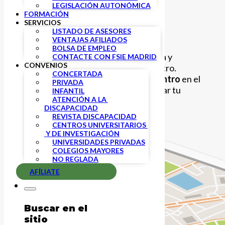
LEGISLACIÓN AUTONÓMICA
FORMACIÓN
SERVICIOS
LISTADO DE ASESORES
VENTAJAS AFILIADOS
BOLSA DE EMPLEO
Encuentra los asesores de enseñanza y
CONTACTE CON FSIE MADRID
CONVENIOS
discapacidad responsables de tu centro.
CONCERTADA
Introduce el código postal de tu centro
en el
PRIVADA
buscador de la derecha para encontrar tu
INFANTIL
ATENCIÓN A LA 
asesor:
DISCAPACIDAD
REVISTA DISCAPACIDAD
CENTROS UNIVERSITARIOS 
 Y DE INVESTIGACIÓN
UNIVERSIDADES PRIVADAS
COLEGIOS MAYORES
NO REGLADA
AFÍLIATE
Buscar en el
sitio