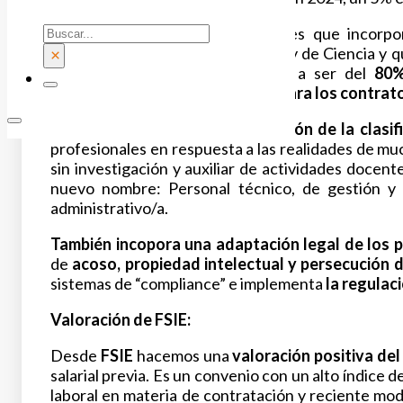
Buscar
Otras novedades del Convenio es que incorpo
especificidades de la LOSU y la Ley de Ciencia y
×
establecido legalmente, pasando a ser del
80%
año
respectivamente; y del
90% para los contrato
Asimismo, incorpora una
a
daptación de la clasi
profesionales en respuesta a las realidades de m
sin investigación y auxiliar de actividades docent
nuevo nombre: Personal técnico, de gestión y 
administrativo/a.
También incopora una adaptación legal de los 
de
acoso, propiedad intelectual y persecución d
sistemas de “compliance” e implementa
la regulac
Valoración de FSIE:
Desde
FSIE
hacemos una
valoración positiva de
salarial previa. Es un convenio con un alto índice 
laboral en materia de contratación y reciente mod