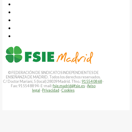
© FEDERACIÓN DE SINDICATOS INDEPENDIENTES DE
ENSEÑANZA DE MADRID. Todos los derechos reservados.
C/ Doctor Mariani, 5 (local) 28039 Madrid. Tfno.:
91 554 08 68
·
Fax: 91 554 88 94 · E-mail:
fsie.madrid@fsie.es
·
Aviso
legal
·
Privacidad
·
Cookies