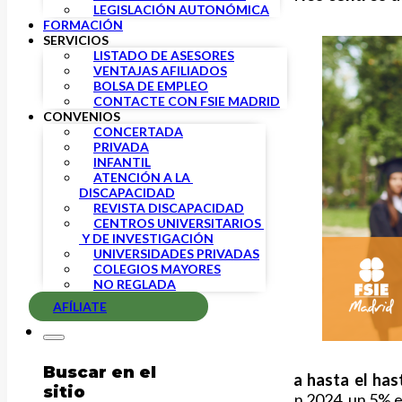
LEGISLACIÓN AUTONÓMICA
FORMACIÓN
SERVICIOS
LISTADO DE ASESORES
VENTAJAS AFILIADOS
BOLSA DE EMPLEO
CONTACTE CON FSIE MADRID
CONVENIOS
CONCERTADA
PRIVADA
INFANTIL
ATENCIÓN A LA 
DISCAPACIDAD
REVISTA DISCAPACIDAD
CENTROS UNIVERSITARIOS 
 Y DE INVESTIGACIÓN
UNIVERSIDADES PRIVADAS
COLEGIOS MAYORES
NO REGLADA
AFÍLIATE
Buscar en el
Este Convenio tendrá una
vigencia hasta el
has
sitio
manera: un 5% en 2023, un 5% en en 2024, un 5% en