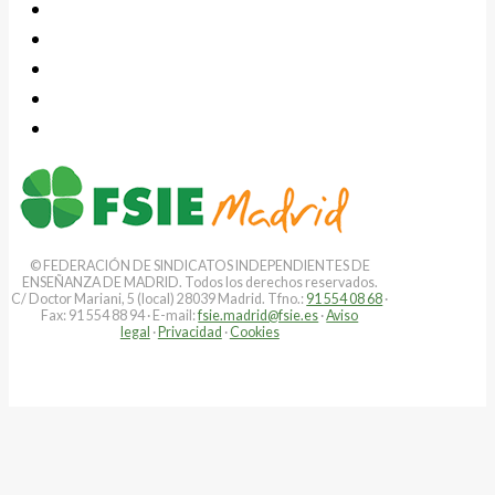
© FEDERACIÓN DE SINDICATOS INDEPENDIENTES DE
ENSEÑANZA DE MADRID. Todos los derechos reservados.
C/ Doctor Mariani, 5 (local) 28039 Madrid. Tfno.:
91 554 08 68
·
Fax: 91 554 88 94 · E-mail:
fsie.madrid@fsie.es
·
Aviso
legal
·
Privacidad
·
Cookies