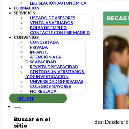
LEGISLACIÓN AUTONÓMICA
FORMACIÓN
SERVICIOS
LISTADO DE ASESORES
VENTAJAS AFILIADOS
BOLSA DE EMPLEO
CONTACTE CON FSIE MADRID
CONVENIOS
CONCERTADA
PRIVADA
INFANTIL
ATENCIÓN A LA 
DISCAPACIDAD
REVISTA DISCAPACIDAD
CENTROS UNIVERSITARIOS 
 Y DE INVESTIGACIÓN
UNIVERSIDADES PRIVADAS
COLEGIOS MAYORES
NO REGLADA
AFÍLIATE
Buscar en el
PLAZO
de presentación de solicitudes: Desde el d
sitio