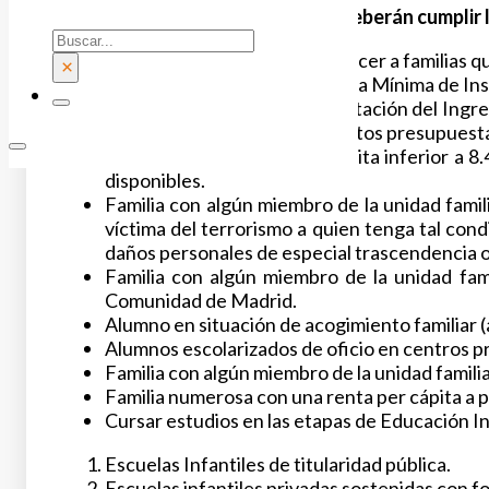
Todos los alumnos solicitantes deberán cumplir l
Buscar
Los alumnos deberán pertenecer a familias qu
×
Familia beneficiaria de la Renta Mínima de Ins
Familia beneficiaria de la prestación del Ingr
orden de declaración de créditos presupuestar
Familia con una renta per cápita inferior a 
disponibles.
Familia con algún miembro de la unidad famili
víctima del terrorismo a quien tenga tal con
daños personales de especial trascendencia o 
Familia con algún miembro de la unidad fam
Comunidad de Madrid.
Alumno en situación de acogimiento familiar 
Alumnos escolarizados de oficio en centros p
Familia con algún miembro de la unidad famili
Familia numerosa con una renta per cápita a pa
Cursar estudios en las etapas de Educación In
Escuelas Infantiles de titularidad pública.
Escuelas infantiles privadas sostenidas con 