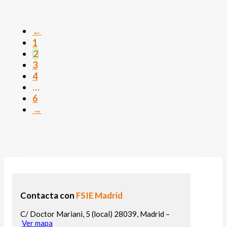
←
1
2
3
4
…
6
→
Contacta con
FSIE Madrid
C/ Doctor Mariani, 5 (local) 28039, Madrid –
Ver mapa