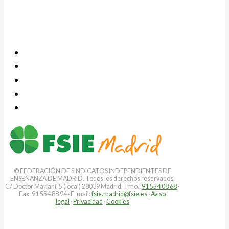
© FEDERACIÓN DE SINDICATOS INDEPENDIENTES DE
ENSEÑANZA DE MADRID. Todos los derechos reservados.
C/ Doctor Mariani, 5 (local) 28039 Madrid. Tfno.:
91 554 08 68
·
Fax: 91 554 88 94 · E-mail:
fsie.madrid@fsie.es
·
Aviso
legal
·
Privacidad
·
Cookies