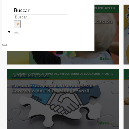
Buscar
5 MARZO, 2025
FSIE Firma el XIII Convenio de Educación
×
Infantil
18 FEBRERO, 2025
Preacuerdo para la firma del XIII
Convenio de Educación Infantil