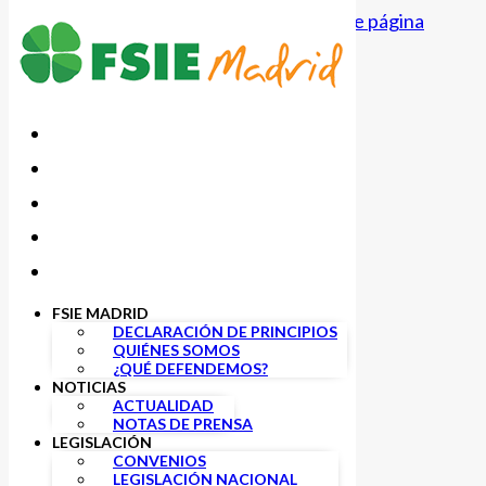
Saltar al contenido principal
Saltar al pie de página
FSIE MADRID
DECLARACIÓN DE PRINCIPIOS
QUIÉNES SOMOS
Infantil
¿QUÉ DEFENDEMOS?
NOTICIAS
ACTUALIDAD
NOTAS DE PRENSA
LEGISLACIÓN
CONVENIOS
LEGISLACIÓN NACIONAL