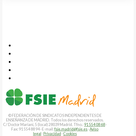
© FEDERACIÓN DE SINDICATOS INDEPENDIENTES DE
ENSEÑANZA DE MADRID. Todos los derechos reservados.
C/ Doctor Mariani, 5 (local) 28039 Madrid. Tfno.:
91 554 08 68
·
Fax: 91 554 88 94 · E-mail:
fsie.madrid@fsie.es
·
Aviso
legal
·
Privacidad
·
Cookies