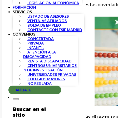
LEGISLACIÓN AUTONÓMICA
FSIE Madrid
queremos explicar estas novedades
FORMACIÓN
SERVICIOS
LISTADO DE ASESORES
VENTAJAS AFILIADOS
BOLSA DE EMPLEO
CONTACTE CON FSIE MADRID
CONVENIOS
CONCERTADA
PRIVADA
INFANTIL
ATENCIÓN A LA 
DISCAPACIDAD
REVISTA DISCAPACIDAD
CENTROS UNIVERSITARIOS 
 Y DE INVESTIGACIÓN
UNIVERSIDADES PRIVADAS
COLEGIOS MAYORES
NO REGLADA
AFÍLIATE
Buscar en el
sitio
Escuelas infantiles de gestión directa (c