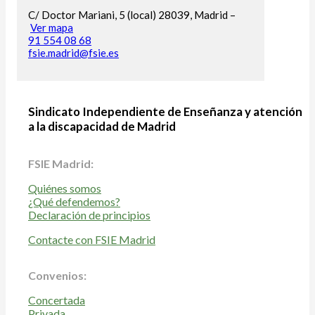
C/ Doctor Mariani, 5 (local) 28039, Madrid –
Ver mapa
91 554 08 68
fsie.madrid@fsie.es
Sindicato Independiente de Enseñanza y atención
a la discapacidad de Madrid
FSIE Madrid:
Quiénes somos
¿Qué defendemos?
Declaración de principios
Contacte con FSIE Madrid
Convenios:
Concertada
Privada