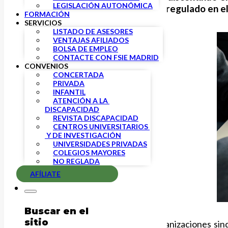
LEGISLACIÓN AUTONÓMICA
tomando como referencia lo ya regulado en e
FORMACIÓN
SERVICIOS
LISTADO DE ASESORES
VENTAJAS AFILIADOS
BOLSA DE EMPLEO
CONTACTE CON FSIE MADRID
CONVENIOS
CONCERTADA
PRIVADA
INFANTIL
ATENCIÓN A LA 
DISCAPACIDAD
REVISTA DISCAPACIDAD
CENTROS UNIVERSITARIOS 
 Y DE INVESTIGACIÓN
UNIVERSIDADES PRIVADAS
COLEGIOS MAYORES
NO REGLADA
AFÍLIATE
Buscar en el
sitio
FSIE junto con el resto de las organizaciones sin