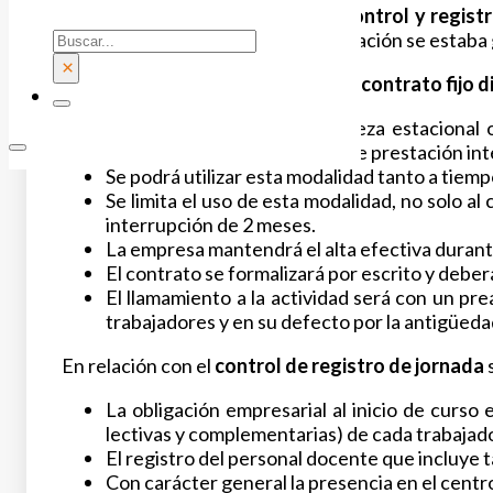
Convenio de una regulación del c
ontrol y regist
Buscar
asignaturas curriculares cuya utilización se estaba
×
Otras cuestiones recogidas para el
contrato fijo d
Uso para trabajos de naturaleza estacional 
naturaleza pero que, siendo de prestación in
Se podrá utilizar esta modalidad tanto a tiem
Se limita el uso de esta modalidad, no solo a
interrupción de 2 meses.
La empresa mantendrá el alta efectiva durante 
El contrato se formalizará por escrito y deberá
El llamamiento a la actividad será con un pr
trabajadores y en su defecto por la antigüeda
En relación con el
control de registro de jornada
La obligación empresarial al inicio de curso 
lectivas y complementarias) de cada trabajado
El registro del personal docente que incluye 
Con carácter general la presencia en el centro