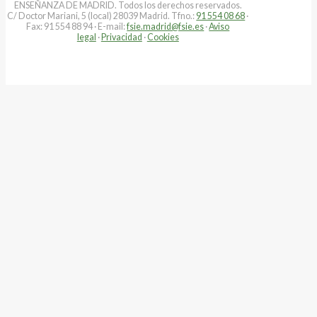
ENSEÑANZA DE MADRID. Todos los derechos reservados.
C/ Doctor Mariani, 5 (local) 28039 Madrid. Tfno.:
91 554 08 68
·
Fax: 91 554 88 94 · E-mail:
fsie.madrid@fsie.es
·
Aviso
legal
·
Privacidad
·
Cookies