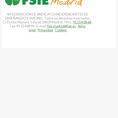
© FEDERACIÓN DE SINDICATOS INDEPENDIENTES DE
ENSEÑANZA DE MADRID. Todos los derechos reservados.
C/ Doctor Mariani, 5 (local) 28039 Madrid. Tfno.:
91 554 08 68
·
Fax: 91 554 88 94 · E-mail:
fsie.madrid@fsie.es
·
Aviso
legal
·
Privacidad
·
Cookies