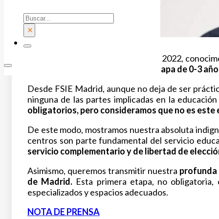
Buscar
×
El pasado martes, 15 de febrero de 2022, conocim
de 5.400 plazas públicas para la etapa de 0-3 año
Desde FSIE Madrid, aunque no deja de ser práctic
ninguna de las partes implicadas en la educación
obligatorios, pero consideramos que no es este
De este modo, mostramos nuestra absoluta indigna
centros son parte fundamental del servicio educa
servicio complementario y de libertad de elecció
Asimismo, queremos transmitir nuestra
profunda 
de Madrid.
Esta primera etapa, no obligatoria,
especializados y espacios adecuados.
NOTA DE PRENSA