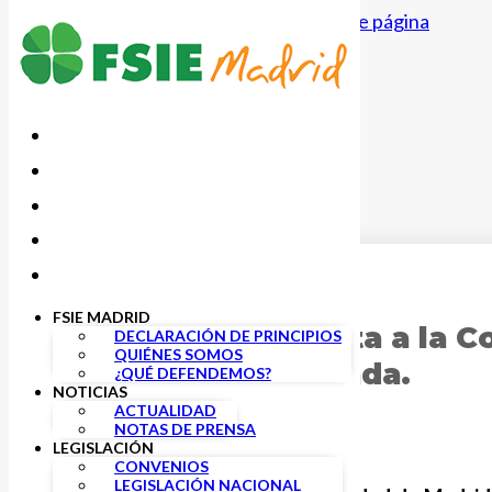
Saltar al contenido principal
Saltar al pie de página
17 FEBRERO, 2022
FSIE MADRID
FSIE Madrid solicita a la
DECLARACIÓN DE PRINCIPIOS
QUIÉNES SOMOS
concertada y privada.
¿QUÉ DEFENDEMOS?
NOTICIAS
ACTUALIDAD
NOTAS DE PRENSA
LEGISLACIÓN
CONVENIOS
LEGISLACIÓN NACIONAL