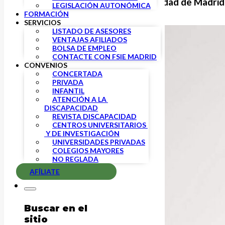
FSIE Madrid solicita a la Comunidad de Madrid
LEGISLACIÓN AUTONÓMICA
FORMACIÓN
SERVICIOS
LISTADO DE ASESORES
VENTAJAS AFILIADOS
BOLSA DE EMPLEO
CONTACTE CON FSIE MADRID
CONVENIOS
CONCERTADA
PRIVADA
INFANTIL
ATENCIÓN A LA 
DISCAPACIDAD
REVISTA DISCAPACIDAD
CENTROS UNIVERSITARIOS 
 Y DE INVESTIGACIÓN
UNIVERSIDADES PRIVADAS
COLEGIOS MAYORES
NO REGLADA
AFÍLIATE
Buscar en el
sitio