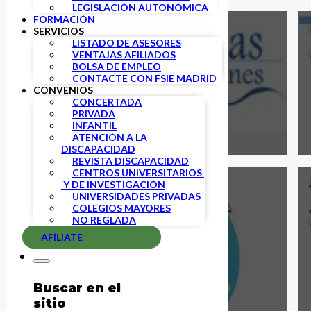
LEGISLACIÓN AUTONÓMICA
FORMACIÓN
24 JULIO, 2018
SERVICIOS
LISTADO DE ASESORES
Buenas Vacaciones
VENTAJAS AFILIADOS
BOLSA DE EMPLEO
CONTACTE CON FSIE MADRID
CONVENIOS
CONCERTADA
PRIVADA
INFANTIL
ATENCIÓN A LA 
DISCAPACIDAD
REVISTA DISCAPACIDAD
CENTROS UNIVERSITARIOS 
24 JULIO, 2018
 Y DE INVESTIGACIÓN
UNIVERSIDADES PRIVADAS
NUEVO ACUERDO CON LA CLÍNICA
COLEGIOS MAYORES
MIOFISIO
NO REGLADA
AFÍLIATE
Buscar en el
sitio