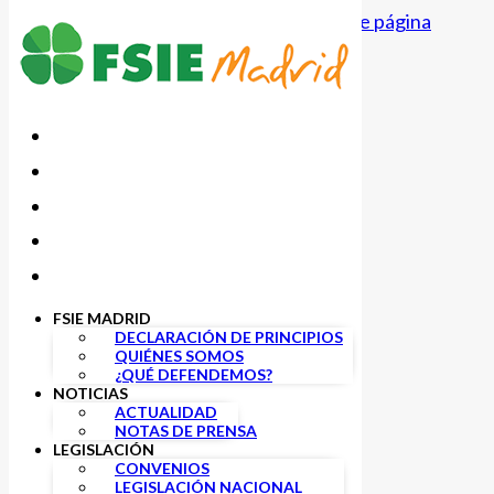
Saltar al contenido principal
Saltar al pie de página
FSIE MADRID
DECLARACIÓN DE PRINCIPIOS
QUIÉNES SOMOS
Actualidad
¿QUÉ DEFENDEMOS?
NOTICIAS
ACTUALIDAD
NOTAS DE PRENSA
LEGISLACIÓN
CONVENIOS
LEGISLACIÓN NACIONAL