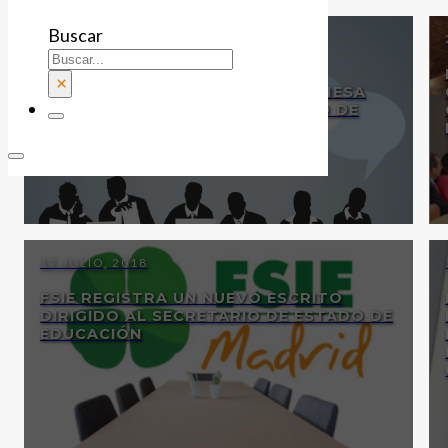
Buscar
23 JULIO, 2018
FSIE DEFIENDE LA VOZ DE SUS
×
DELEGADOS Y AFILIADOS EN LA MESA
NEGOCIADORA DEL XV CONVENIO DE
ATENCIÓN A LAS PERSONAS CON
DISCAPACIDAD
17 JULIO, 2018
FSIE REGISTRA UN NUEVO ESCRITO
DIRIGIDO AL SECRETARIO DE ESTADO DE
EDUCACIÓN