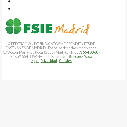
© FEDERACIÓN DE SINDICATOS INDEPENDIENTES DE
ENSEÑANZA DE MADRID. Todos los derechos reservados.
C/ Doctor Mariani, 5 (local) 28039 Madrid. Tfno.:
91 554 08 68
·
Fax: 91 554 88 94 · E-mail:
fsie.madrid@fsie.es
·
Aviso
legal
·
Privacidad
·
Cookies