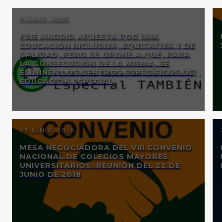
4 JULIO, 2018
FSIE MADRID APUESTA POR UNA
EDUCACIÓN INCLUSIVA, EQUITATIVA Y DE
CALIDAD, PERO SE OPONE A QUE, PARA
LA CONSECUCIÓN DE LA MISMA, SE
ELIMINEN LOS CENTROS ESPECÍFICOS DE
EDUCACIÓN ESPECIAL
25 JUNIO, 2018
MESA NEGOCIADORA DEL VIII CONVENIO
NACIONAL DE COLEGIOS MAYORES
UNIVERSITARIOS: REUNIÓN DEL 22 DE
JUNIO DE 2018