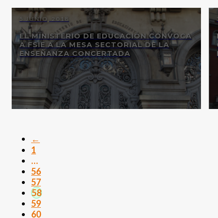
5 JUNIO, 2018
EL MINISTERIO DE EDUCACIÓN CONVOCA
A FSIE A LA MESA SECTORIAL DE LA
ENSEÑANZA CONCERTADA
←
1
…
56
57
58
59
60