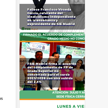
Fallece Francisco Vírseda
García, referente del
sindicalismo independiente
en la enseñanza y
expresidente de SIE Madrid
FSIE Madrid firma el acuerdo
del complemento de FP de
Grado Superior no
concertada para el curso
2025/2026 con una subida
del 2,5%
os