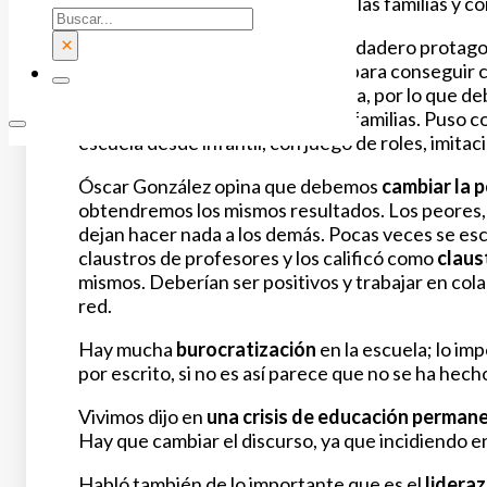
necesario trabajar en equipo con las familias y co
Buscar
×
La realidad está en el aula y el verdadero protag
Tenemos que estar implicados y para conseguir c
cambios se hacen de abajo a arriba, por lo que d
saben cómo relacionarse con las familias. Puso c
escuela desde infantil, con juego de roles, imitac
Óscar González opina que debemos
cambiar la p
obtendremos los mismos resultados. Los peores, 
dejan hacer nada a los demás. Pocas veces se esc
claustros de profesores y los calificó como
claus
mismos. Deberían ser positivos y trabajar en col
red.
Hay mucha
burocratización
en la escuela; lo im
por escrito, si no es así parece que no se ha hech
Vivimos dijo en
una crisis de educación perman
Hay que cambiar el discurso, ya que incidiendo e
Habló también de lo importante que es el
lideraz