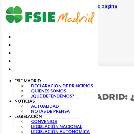
Saltar al contenido principal
Saltar al pie de página
FSIE MADRID
13 NOVIEMBRE, 2018
DECLARACIÓN DE PRINCIPIOS
QUIÉNES SOMOS
V FÓRUM FSIE MADRID: 
¿QUÉ DEFENDEMOS?
NOTICIAS
ESCUELA!?
ACTUALIDAD
NOTAS DE PRENSA
LEGISLACIÓN
CONVENIOS
LEGISLACIÓN NACIONAL
LEGISLACIÓN AUTONÓMICA