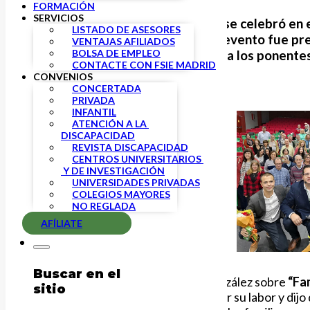
FORMACIÓN
SERVICIOS
El viernes 26 de octubre se celebró en 
LISTADO DE ASESORES
Fórum
de
FSIE Madrid
. El evento fue p
VENTAJAS AFILIADOS
BOLSA DE EMPLEO
dosis de humor introdujo a los ponente
CONTACTE CON FSIE MADRID
CONVENIOS
CONCERTADA
PRIVADA
INFANTIL
ATENCIÓN A LA 
DISCAPACIDAD
REVISTA DISCAPACIDAD
CENTROS UNIVERSITARIOS 
 Y DE INVESTIGACIÓN
UNIVERSIDADES PRIVADAS
COLEGIOS MAYORES
NO REGLADA
AFÍLIATE
Buscar en el
En primer lugar, habló Óscar González sobre
“Fa
sitio
profesionales de la enseñanza por su labor y dijo