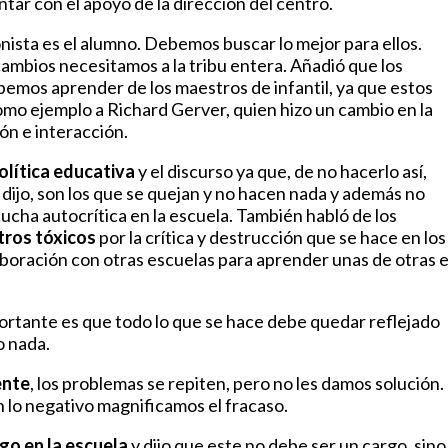
ntar con el apoyo de la dirección del centro.
onista es el alumno. Debemos buscar lo mejor para ellos.
ambios necesitamos a la tribu entera. Añadió que los
ebemos aprender de los maestros de infantil, ya que estos
omo ejemplo a Richard Gerver, quien hizo un cambio en la
ión e interacción.
olítica educativa
y el discurso ya que, de no hacerlo así,
dijo, son los que se quejan y no hacen nada y además no
ucha autocrítica en la escuela. También habló de los
tros tóxicos
por la crítica y destrucción que se hace en los
aboración con otras escuelas para aprender unas de otras 
portante es que todo lo que se hace debe quedar reflejado
o nada.
ente
, los problemas se repiten, pero no les damos solución.
n lo negativo magnificamos el fracaso.
go en la escuela
y dijo que este no debe ser un cargo, sino