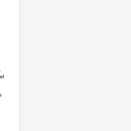
s
el
u