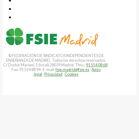
© FEDERACIÓN DE SINDICATOS INDEPENDIENTES DE
ENSEÑANZA DE MADRID. Todos los derechos reservados.
C/ Doctor Mariani, 5 (local) 28039 Madrid. Tfno.:
91 554 08 68
·
Fax: 91 554 88 94 · E-mail:
fsie.madrid@fsie.es
·
Aviso
legal
·
Privacidad
·
Cookies