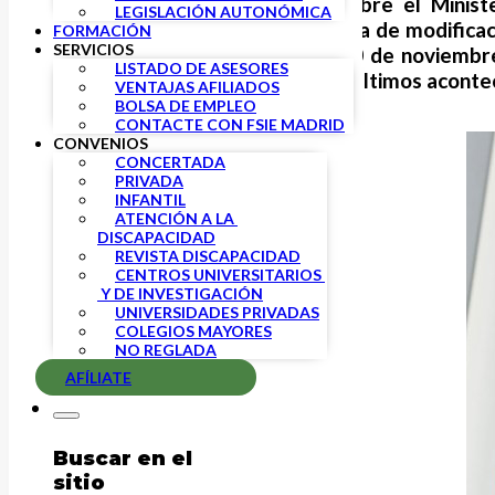
El pasado viernes 26 de octubre el Minist
LEGISLACIÓN AUTONÓMICA
al anteproyecto de Ley orgánica de modificaci
FORMACIÓN
SERVICIOS
aportaciones, el próximo día 10 de noviembr
LISTADO DE ASESORES
final del texto, y a tenor de los últimos acon
VENTAJAS AFILIADOS
BOLSA DE EMPLEO
CONTACTE CON FSIE MADRID
CONVENIOS
CONCERTADA
PRIVADA
INFANTIL
ATENCIÓN A LA 
DISCAPACIDAD
REVISTA DISCAPACIDAD
CENTROS UNIVERSITARIOS 
 Y DE INVESTIGACIÓN
UNIVERSIDADES PRIVADAS
COLEGIOS MAYORES
NO REGLADA
AFÍLIATE
Buscar en el
sitio