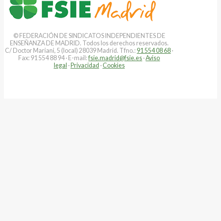
© FEDERACIÓN DE SINDICATOS INDEPENDIENTES DE
ENSEÑANZA DE MADRID. Todos los derechos reservados.
C/ Doctor Mariani, 5 (local) 28039 Madrid. Tfno.:
91 554 08 68
·
Fax: 91 554 88 94 · E-mail:
fsie.madrid@fsie.es
·
Aviso
legal
·
Privacidad
·
Cookies