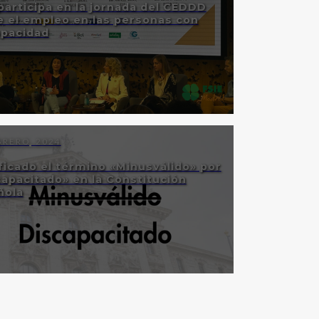
participa en la jornada del CEDDD
e el empleo en las personas con
apacidad
BRERO, 2024
ficado el término «Minusválido» por
apacitado» en la Constitución
ñola