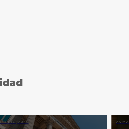
cidad
5 JUNIO, 2024
28 MA