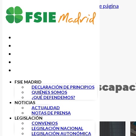
Saltar al contenido principal
Saltar al pie de página
FSIE MADRID
Atención a la Discapa
DECLARACIÓN DE PRINCIPIOS
QUIÉNES SOMOS
¿QUÉ DEFENDEMOS?
NOTICIAS
ACTUALIDAD
NOTAS DE PRENSA
LEGISLACIÓN
CONVENIOS
LEGISLACIÓN NACIONAL
10 JUNIO, 2024
LEGISLACIÓN AUTONÓMICA