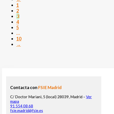
1
2
3
4
5
…
10
→
Contacta con
FSIE Madrid
C/ Doctor Mariani, 5 (local) 28039, Madrid –
Ver
mapa
91 554 08 68
fsie.madrid@fsie.es