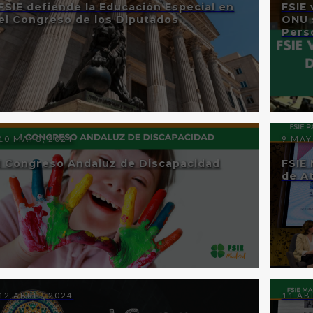
FSIE defiende la Educación Especial en
FSIE 
el Congreso de los Diputados
ONU 
Pers
10 MAYO, 2024
9 MAY
I Congreso Andaluz de Discapacidad
FSIE
de At
12 ABRIL, 2024
11 AB