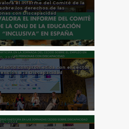
valora el informe del Comité de la
sobre los derechos de las
onas con Discapacidad
O, 2024
 Madrid comprometida con el sector
ención a la Discapacidad
RIL, 2024