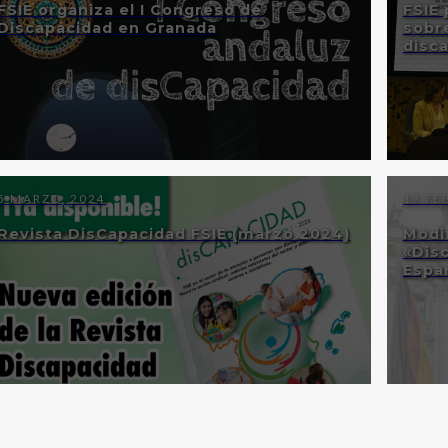
FSIE organiza el I Congreso de
FSIE 
Discapacidad en Granada
sobr
disc
5 MARZO, 2024
19 FE
Revista DisCapacidad FSIE (marzo 2024)
Modi
«Disc
Espa