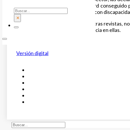
en el periódico
Servimedia
, el récord conseguido 
Buscar
impulsa
Facilito TV
sobre cocineros con discapacidad
×
Además, como es habitual en nuestras revistas, 
especializados que son una referencia en ellas.
Revista FSIE:
Versión digital
Buscar