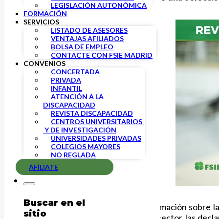
LEGISLACIÓN AUTONÓMICA
FORMACIÓN
SERVICIOS
LISTADO DE ASESORES
VENTAJAS AFILIADOS
BOLSA DE EMPLEO
CONTACTE CON FSIE MADRID
CONVENIOS
CONCERTADA
PRIVADA
INFANTIL
ATENCIÓN A LA 
DISCAPACIDAD
REVISTA DISCAPACIDAD
CENTROS UNIVERSITARIOS 
 Y DE INVESTIGACIÓN
UNIVERSIDADES PRIVADAS
COLEGIOS MAYORES
NO REGLADA
AFÍLIATE
Buscar en el
En esta edición, encontrarás información sobre l
sitio
emocional en los trabajadores del sector, las dec