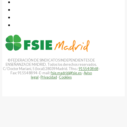
© FEDERACIÓN DE SINDICATOS INDEPENDIENTES DE
ENSEÑANZA DE MADRID. Todos los derechos reservados.
C/ Doctor Mariani, 5 (local) 28039 Madrid. Tfno.:
91 554 08 68
·
Fax: 91 554 88 94 · E-mail:
fsie.madrid@fsie.es
·
Aviso
legal
·
Privacidad
·
Cookies