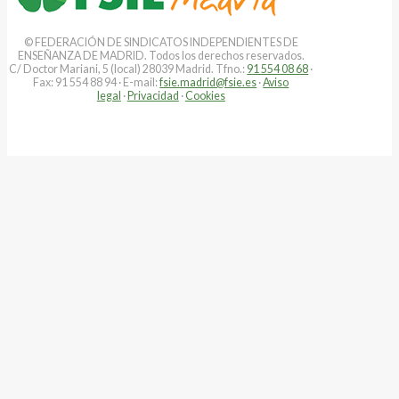
© FEDERACIÓN DE SINDICATOS INDEPENDIENTES DE
ENSEÑANZA DE MADRID. Todos los derechos reservados.
C/ Doctor Mariani, 5 (local) 28039 Madrid. Tfno.:
91 554 08 68
·
Fax: 91 554 88 94 · E-mail:
fsie.madrid@fsie.es
·
Aviso
legal
·
Privacidad
·
Cookies