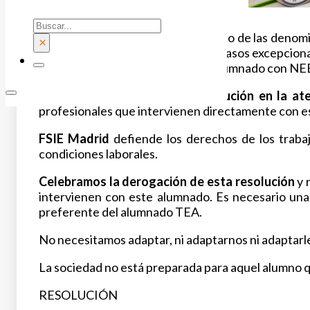
Buscar
Estas directrices de funcionamiento de las deno
×
ratio del alumnado
por aula para casos excepciona
debía colaborar en la atención al alumnado con NE
Todo esto conllevaba una
disminución en la at
profesionales que intervienen directamente con es
FSIE Madrid
defiende los derechos de los trabaj
condiciones laborales.
Celebramos la derogación de esta resolución
y 
intervienen con este alumnado. Es necesario un
preferente del alumnado TEA.
No necesitamos adaptar, ni adaptarnos ni adaptarl
La sociedad no está preparada para aquel alumno q
RESOLUCIÓN