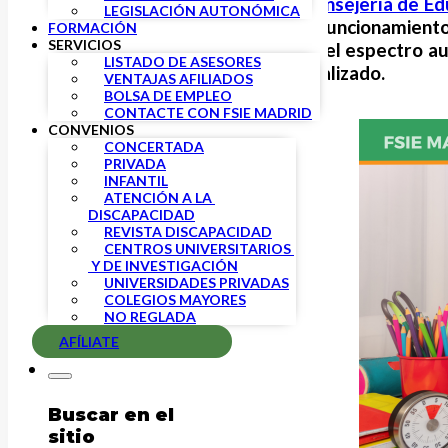
El 20 de octubre de 2023, la
Consejería de Ed
LEGISLACIÓN AUTONÓMICA
para facilitar la organización y funcionamient
FORMACIÓN
SERVICIOS
(NEE) derivadas del
trastorno del espectro au
LISTADO DE ASESORES
aula de apoyo extenso y especializado.
VENTAJAS AFILIADOS
BOLSA DE EMPLEO
CONTACTE CON FSIE MADRID
CONVENIOS
CONCERTADA
PRIVADA
INFANTIL
ATENCIÓN A LA 
DISCAPACIDAD
REVISTA DISCAPACIDAD
CENTROS UNIVERSITARIOS 
 Y DE INVESTIGACIÓN
UNIVERSIDADES PRIVADAS
COLEGIOS MAYORES
NO REGLADA
AFÍLIATE
Buscar en el
sitio