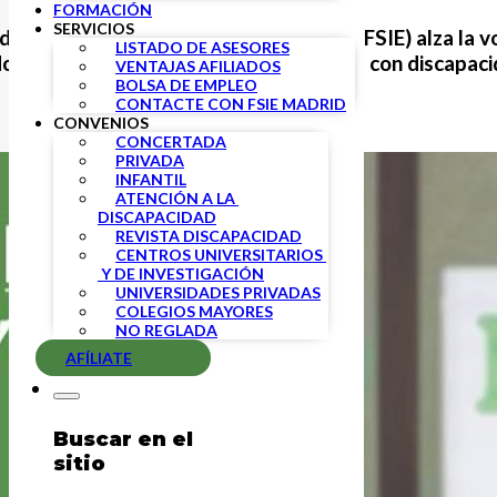
FORMACIÓN
SERVICIOS
ndicatos Independientes de Enseñanza (FSIE)
alza la v
LISTADO DE ASESORES
 y privado y de la atención a personas con discapacid
VENTAJAS AFILIADOS
BOLSA DE EMPLEO
CONTACTE CON FSIE MADRID
CONVENIOS
CONCERTADA
PRIVADA
INFANTIL
ATENCIÓN A LA 
DISCAPACIDAD
REVISTA DISCAPACIDAD
CENTROS UNIVERSITARIOS 
 Y DE INVESTIGACIÓN
UNIVERSIDADES PRIVADAS
COLEGIOS MAYORES
NO REGLADA
AFÍLIATE
Buscar en el
sitio