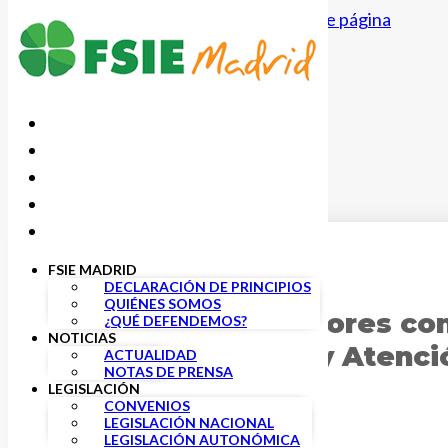
Saltar al contenido principal
Saltar al pie de página
FSIE MADRID
1 MAYO, 2024
DECLARACIÓN DE PRINCIPIOS
QUIÉNES SOMOS
FSIE reclama mejores con
¿QUÉ DEFENDEMOS?
NOTICIAS
de la Enseñanza y Atenci
ACTUALIDAD
NOTAS DE PRENSA
LEGISLACIÓN
CONVENIOS
LEGISLACIÓN NACIONAL
LEGISLACIÓN AUTONÓMICA