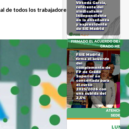
Vírseda García,
referente del
onal de todos los trabajadores del ámbito
sindicalismo
independiente
en la enseñanza
y expresidente
de SIE Madrid
FSIE Madrid
firma el acuerdo
del
complemento de
FP de Grado
Superior no
concertada para
el curso
2025/2026 con
una subida del
2,5%