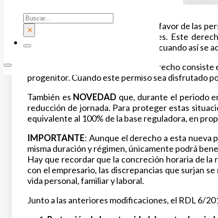
Buscar
Como hasta ahora, se reconoce en favor de las perso
×
lactante hasta que cumpla 9 meses. Este derecho
acumularse en jornadas completas cuando así se ac
La principal
NOVEDAD
en este derecho consiste e
progenitor. Cuando este permiso sea disfrutado po
También es
NOVEDAD
que, durante el periodo en
reducción de jornada. Para proteger estas situaci
equivalente al 100% de la base reguladora, en prop
IMPORTANTE
: Aunque el derecho a esta nueva p
misma duración y régimen, únicamente podrá benefi
Hay que recordar que la concreción horaria de la 
con el empresario, las discrepancias que surjan se 
vida personal, familiar y laboral.
Junto a las anteriores modificaciones, el RDL 6/2