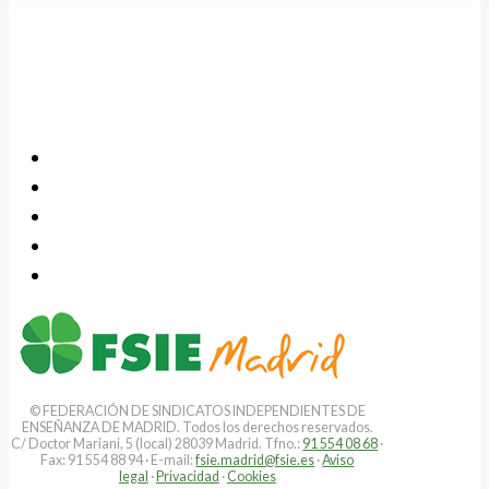
© FEDERACIÓN DE SINDICATOS INDEPENDIENTES DE
ENSEÑANZA DE MADRID. Todos los derechos reservados.
C/ Doctor Mariani, 5 (local) 28039 Madrid. Tfno.:
91 554 08 68
·
Fax: 91 554 88 94 · E-mail:
fsie.madrid@fsie.es
·
Aviso
legal
·
Privacidad
·
Cookies