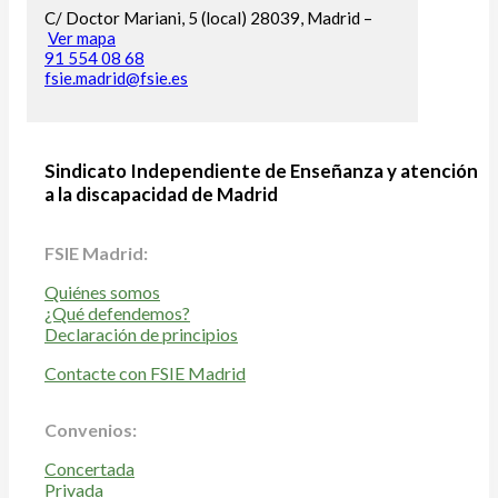
C/ Doctor Mariani, 5 (local) 28039, Madrid –
Ver mapa
91 554 08 68
fsie.madrid@fsie.es
Sindicato Independiente de Enseñanza y atención
a la discapacidad de Madrid
FSIE Madrid:
Quiénes somos
¿Qué defendemos?
Declaración de principios
Contacte con FSIE Madrid
Convenios:
Concertada
Privada