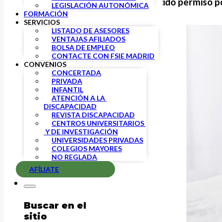
El RDL 6/2019 redefine el conocido permiso po
LEGISLACIÓN AUTONÓMICA
FORMACIÓN
SERVICIOS
LISTADO DE ASESORES
VENTAJAS AFILIADOS
BOLSA DE EMPLEO
CONTACTE CON FSIE MADRID
CONVENIOS
CONCERTADA
PRIVADA
INFANTIL
ATENCIÓN A LA 
DISCAPACIDAD
REVISTA DISCAPACIDAD
CENTROS UNIVERSITARIOS 
 Y DE INVESTIGACIÓN
UNIVERSIDADES PRIVADAS
COLEGIOS MAYORES
NO REGLADA
AFÍLIATE
Buscar en el
sitio