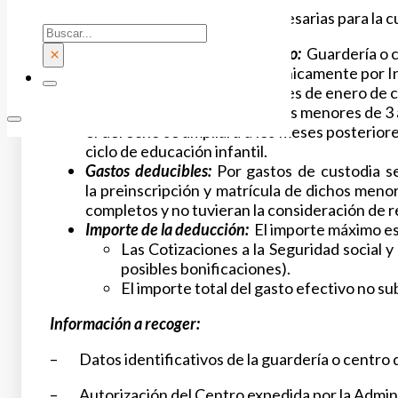
Las principales características necesarias para la
Buscar
Obligados a presentar el modelo:
Guardería o c
×
Forma de presentarlo:
Electrónicamente por I
Plazo de presentación:
En el mes de enero de c
Beneficiarios:
Madres con hijos menores de 3 a
el derecho se ampliará a los meses posterior
ciclo de educación infantil.
Gastos deducibles:
Por gastos de custodia se
la preinscripción y matrícula de dichos meno
completos y no tuvieran la consideración de r
Importe de la deducción:
El importe máximo es 
Las Cotizaciones a la Seguridad social 
posibles bonificaciones).
El importe total del gasto efectivo no s
Información a recoger:
– Datos identificativos de la guardería o centro d
– Autorización del Centro expedida por la Admin