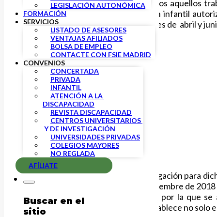
existente por maternidad para todos aquellos trab
LEGISLACIÓN AUTONÓMICA
guarderías o centros de educación infantil autori
FORMACIÓN
SERVICIOS
declaración de 2018, entre los meses de abril y jun
LISTADO DE ASESORES
VENTAJAS AFILIADOS
BOLSA DE EMPLEO
CONTACTE CON FSIE MADRID
CONVENIOS
CONCERTADA
PRIVADA
INFANTIL
ATENCIÓN A LA 
DISCAPACIDAD
REVISTA DISCAPACIDAD
CENTROS UNIVERSITARIOS 
 Y DE INVESTIGACIÓN
UNIVERSIDADES PRIVADAS
COLEGIOS MAYORES
NO REGLADA
AFÍLIATE
Esta medida implica una nueva obligación para dic
por las familias. El pasado 27 de diciembre de 201
Administración Tributaria -AEAT-) por la que s
Buscar en el
autorizados»
, orden en la que se establece no solo 
sitio