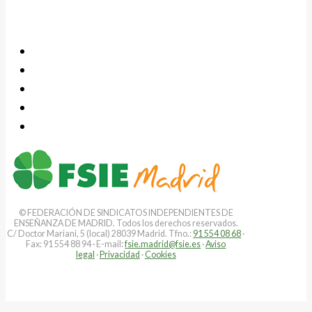
© FEDERACIÓN DE SINDICATOS INDEPENDIENTES DE
ENSEÑANZA DE MADRID. Todos los derechos reservados.
C/ Doctor Mariani, 5 (local) 28039 Madrid. Tfno.:
91 554 08 68
·
Fax: 91 554 88 94 · E-mail:
fsie.madrid@fsie.es
·
Aviso
legal
·
Privacidad
·
Cookies