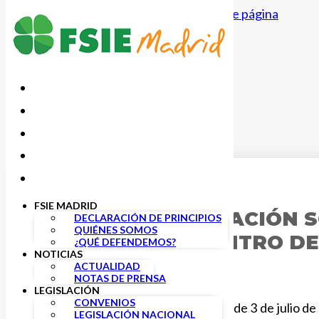
Saltar al contenido principal
Saltar al pie de página
15 ENERO, 2019
FSIE MADRID
TODA LA INFORMACIÓN S
DECLARACIÓN DE PRINCIPIOS
QUIÉNES SOMOS
GUARDERÍA O CENTRO DE
¿QUÉ DEFENDEMOS?
NOTICIAS
ACTUALIDAD
NOTAS DE PRENSA
LEGISLACIÓN
CONVENIOS
Con la publicación de la ley 6/2018 de 3 de julio
LEGISLACIÓN NACIONAL