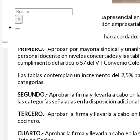
Buscar
La reunión se ha celebrado de forma presencial e
×
Ha presidido la reunión la organización empresarial
Tras las deliberaciones pertinentes han acordado:
PRIMERO.-
Aprobar por mayoría sindical y unanimi
personal docente en niveles concertados y las tabl
cumplimiento del artículo 57 del VII Convenio Cole
Las tablas contemplan un incremento del 2,5% par
categorías.
SEGUNDO.-
Aprobar la firma y llevarla a cabo en
las categorías señaladas en la disposición adicional
TERCERO.-
Aprobar la firma y llevarla a cabo e
cocinero.
CUARTO.-
Aprobar la firma y llevarla a cabo en l