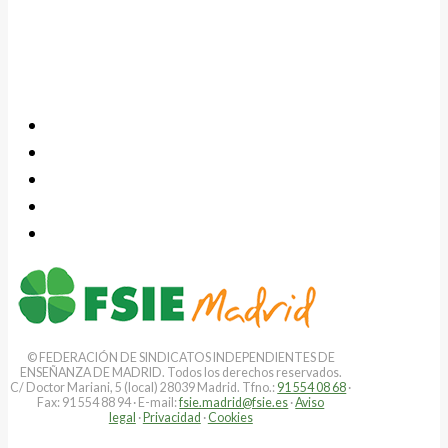
© FEDERACIÓN DE SINDICATOS INDEPENDIENTES DE
ENSEÑANZA DE MADRID. Todos los derechos reservados.
C/ Doctor Mariani, 5 (local) 28039 Madrid. Tfno.:
91 554 08 68
·
Fax: 91 554 88 94 · E-mail:
fsie.madrid@fsie.es
·
Aviso
legal
·
Privacidad
·
Cookies