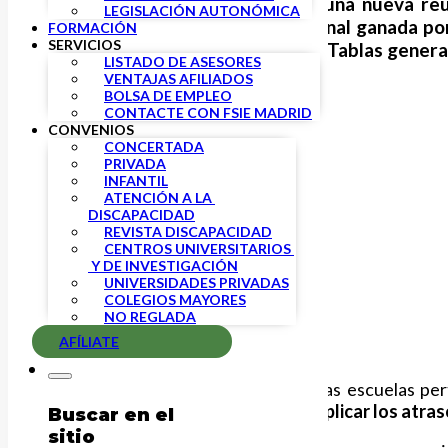
En FSIE hemos participado en una nueva reu
LEGISLACIÓN AUTONÓMICA
sentencia de la Audiencia Nacional ganada po
FORMACIÓN
SERVICIOS
suponen incrementos del 5,5% (Tablas general
LISTADO DE ASESORES
VENTAJAS AFILIADOS
BOLSA DE EMPLEO
CONTACTE CON FSIE MADRID
CONVENIOS
CONCERTADA
PRIVADA
INFANTIL
ATENCIÓN A LA 
DISCAPACIDAD
REVISTA DISCAPACIDAD
CENTROS UNIVERSITARIOS 
 Y DE INVESTIGACIÓN
UNIVERSIDADES PRIVADAS
COLEGIOS MAYORES
NO REGLADA
AFÍLIATE
Por su parte, las trabajadoras de las escuelas p
empresas tienen tres meses para
aplicar los atra
Buscar en el
sitio