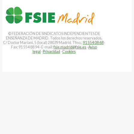
© FEDERACIÓN DE SINDICATOS INDEPENDIENTES DE
ENSEÑANZA DE MADRID. Todos los derechos reservados.
C/ Doctor Mariani, 5 (local) 28039 Madrid. Tfno.:
91 554 08 68
·
Fax: 91 554 88 94 · E-mail:
fsie.madrid@fsie.es
·
Aviso
legal
·
Privacidad
·
Cookies