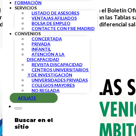
FORMACIÓN
SERVICIOS
l viernes 3 de septiembre se publicó en el Boletín Of
LISTADO DE ASESORES
rabajo, por la que se registran y publican las Tablas 
VENTAJAS AFILIADOS
BOLSA DE EMPLEO
ducación infantil y el Acuerdo sobre el diferencial sa
CONTACTE CON FSIE MADRID
CONVENIOS
CONCERTADA
PRIVADA
INFANTIL
ATENCIÓN A LA 
DISCAPACIDAD
REVISTA DISCAPACIDAD
CENTROS UNIVERSITARIOS 
 Y DE INVESTIGACIÓN
UNIVERSIDADES PRIVADAS
COLEGIOS MAYORES
NO REGLADA
AFÍLIATE
Buscar en el
sitio