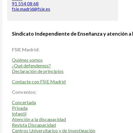
91 554 08 68
fsie.madrid@fsie.es
Sindicato Independiente de Enseñanza y atención a 
FSIE Madrid:
Quiénes somos
¿Qué defendemos?
Declaración de principios
Contacte con FSIE Madrid
Convenios:
Concertada
Privada
Infantil
Atención a la discapacidad
Revista Discapacidad
Centros Universitarios y de Investigación