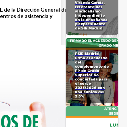
Vírseda García,
referente del
1, de la Dirección General de
sindicalismo
centros de asistencia y
independiente
en la enseñanza
y expresidente
de SIE Madrid
FSIE Madrid
firma el acuerdo
del
complemento de
FP de Grado
Superior no
concertada para
el curso
2025/2026 con
una subida del
2,5%