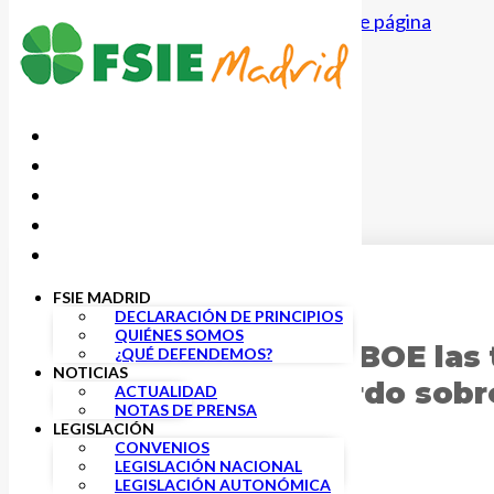
Saltar al contenido principal
Saltar al pie de página
FSIE MADRID
6 SEPTIEMBRE, 2021
DECLARACIÓN DE PRINCIPIOS
QUIÉNES SOMOS
Publicadas en el BOE las
¿QUÉ DEFENDEMOS?
NOTICIAS
Infantil y el acuerdo sobr
ACTUALIDAD
NOTAS DE PRENSA
LEGISLACIÓN
CONVENIOS
LEGISLACIÓN NACIONAL
LEGISLACIÓN AUTONÓMICA