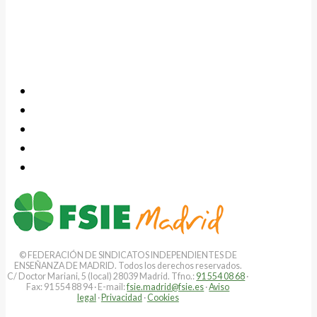
© FEDERACIÓN DE SINDICATOS INDEPENDIENTES DE
ENSEÑANZA DE MADRID. Todos los derechos reservados.
C/ Doctor Mariani, 5 (local) 28039 Madrid. Tfno.:
91 554 08 68
·
Fax: 91 554 88 94 · E-mail:
fsie.madrid@fsie.es
·
Aviso
legal
·
Privacidad
·
Cookies