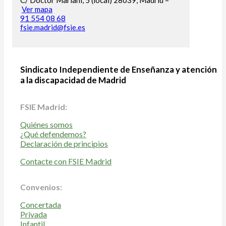
C/ Doctor Mariani, 5 (local) 28039, Madrid –
Ver mapa
91 554 08 68
fsie.madrid@fsie.es
Sindicato Independiente de Enseñanza y atención
a la discapacidad de Madrid
FSIE Madrid:
Quiénes somos
¿Qué defendemos?
Declaración de principios
Contacte con FSIE Madrid
Convenios:
Concertada
Privada
Infantil