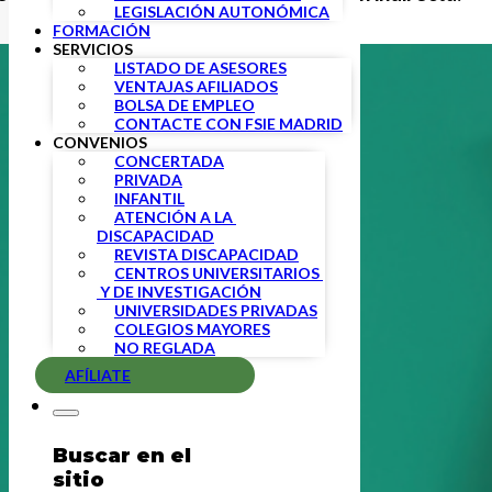
LEGISLACIÓN AUTONÓMICA
FORMACIÓN
SERVICIOS
LISTADO DE ASESORES
VENTAJAS AFILIADOS
BOLSA DE EMPLEO
CONTACTE CON FSIE MADRID
CONVENIOS
CONCERTADA
PRIVADA
INFANTIL
ATENCIÓN A LA 
DISCAPACIDAD
REVISTA DISCAPACIDAD
CENTROS UNIVERSITARIOS 
 Y DE INVESTIGACIÓN
UNIVERSIDADES PRIVADAS
COLEGIOS MAYORES
NO REGLADA
AFÍLIATE
Buscar en el
sitio