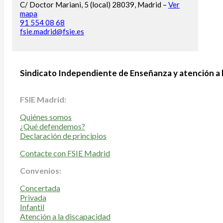
C/ Doctor Mariani, 5 (local) 28039, Madrid –
Ver
mapa
91 554 08 68
fsie.madrid@fsie.es
Sindicato Independiente de Enseñanza y atención a 
FSIE Madrid:
Quiénes somos
¿Qué defendemos?
Declaración de principios
Contacte con FSIE Madrid
Convenios:
Concertada
Privada
Infantil
Atención a la discapacidad