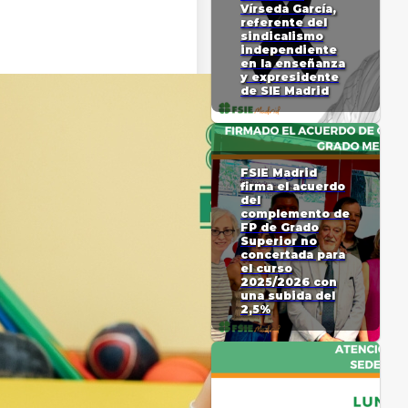
Vírseda García,
referente del
sindicalismo
independiente
en la enseñanza
y expresidente
de SIE Madrid
FSIE Madrid
firma el acuerdo
del
complemento de
FP de Grado
Superior no
concertada para
el curso
2025/2026 con
una subida del
2,5%