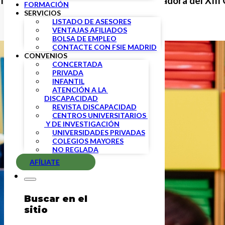
la segunda reunión de la
Mesa Negociadora del XIII C
FORMACIÓN
SERVICIOS
LISTADO DE ASESORES
VENTAJAS AFILIADOS
BOLSA DE EMPLEO
CONTACTE CON FSIE MADRID
CONVENIOS
CONCERTADA
PRIVADA
INFANTIL
ATENCIÓN A LA 
DISCAPACIDAD
REVISTA DISCAPACIDAD
CENTROS UNIVERSITARIOS 
 Y DE INVESTIGACIÓN
UNIVERSIDADES PRIVADAS
COLEGIOS MAYORES
NO REGLADA
AFÍLIATE
Buscar en el
sitio