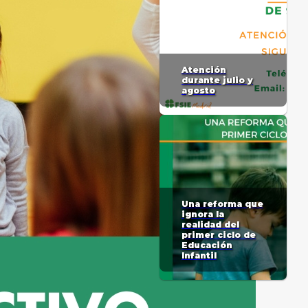
Atención
durante julio y
agosto
Una reforma que
ignora la
realidad del
primer ciclo de
Educación
Infantil