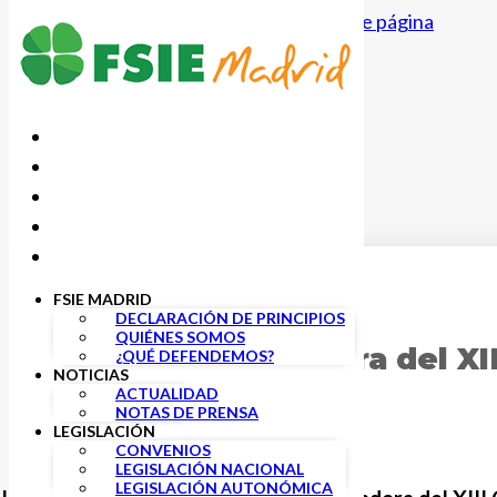
Saltar al contenido principal
Saltar al pie de página
FSIE MADRID
17 OCTUBRE, 2022
DECLARACIÓN DE PRINCIPIOS
QUIÉNES SOMOS
Mesa Negociadora del XII
¿QUÉ DEFENDEMOS?
NOTICIAS
ACTUALIDAD
NOTAS DE PRENSA
LEGISLACIÓN
CONVENIOS
LEGISLACIÓN NACIONAL
LEGISLACIÓN AUTONÓMICA