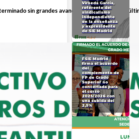
Vírseda García,
referente del
a terminado sin grandes avances en relación con la úl
sindicalismo
independiente
en la enseñanza
y expresidente
de SIE Madrid
FSIE Madrid
firma el acuerdo
del
complemento de
FP de Grado
Superior no
concertada para
el curso
2025/2026 con
una subida del
2,5%