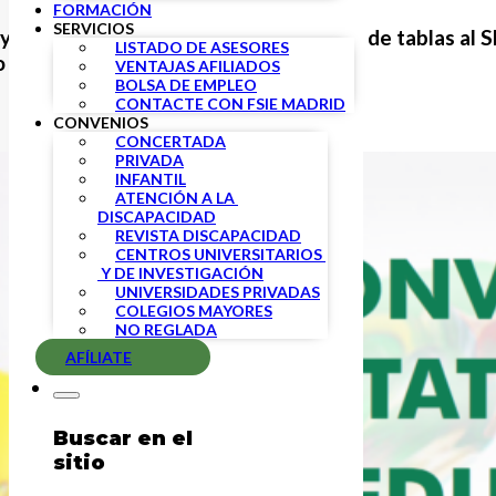
FORMACIÓN
SERVICIOS
er, que tenía por objeto la adaptación de tablas al S
LISTADO DE ASESORES
o encalladas.
VENTAJAS AFILIADOS
BOLSA DE EMPLEO
CONTACTE CON FSIE MADRID
CONVENIOS
CONCERTADA
PRIVADA
INFANTIL
ATENCIÓN A LA 
DISCAPACIDAD
REVISTA DISCAPACIDAD
CENTROS UNIVERSITARIOS 
 Y DE INVESTIGACIÓN
UNIVERSIDADES PRIVADAS
COLEGIOS MAYORES
NO REGLADA
AFÍLIATE
Buscar en el
sitio