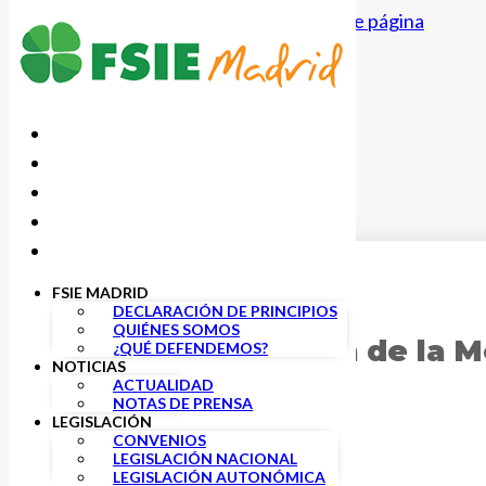
Saltar al contenido principal
Saltar al pie de página
FSIE MADRID
27 MAYO, 2021
DECLARACIÓN DE PRINCIPIOS
QUIÉNES SOMOS
La última reunión de la M
¿QUÉ DEFENDEMOS?
NOTICIAS
muchos avances
ACTUALIDAD
NOTAS DE PRENSA
LEGISLACIÓN
CONVENIOS
LEGISLACIÓN NACIONAL
LEGISLACIÓN AUTONÓMICA