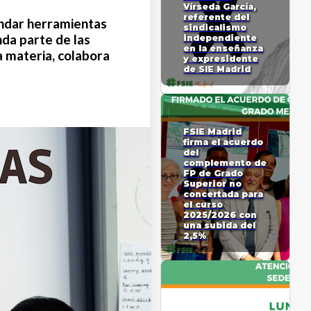
Vírseda García,
referente del
indar herramientas
sindicalismo
nda parte de las
independiente
en la enseñanza
 materia, colabora
y expresidente
de SIE Madrid
FSIE Madrid
firma el acuerdo
del
complemento de
FP de Grado
Superior no
concertada para
el curso
2025/2026 con
una subida del
2,5%