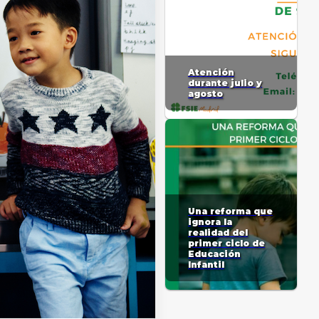
Atención
durante julio y
agosto
Una reforma que
ignora la
realidad del
primer ciclo de
Educación
Infantil