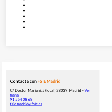
Contacta con
FSIE Madrid
C/ Doctor Mariani, 5 (local) 28039, Madrid –
Ver
mapa
91 554 08 68
fsie.madrid@fsie.es