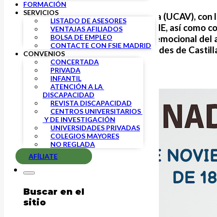
FORMACIÓN
SERVICIOS
La Universidad Católica de Ávila (UCAV), con
LISTADO DE ASESORES
formativas a los afiliados de FSIE, así como c
VENTAJAS AFILIADOS
BOLSA DE EMPLEO
jornadas sobre el mundo socioemocional del 
CONTACTE CON FSIE MADRID
la Asociación de Altas Capacidades de Castil
CONVENIOS
CONCERTADA
PRIVADA
INFANTIL
ATENCIÓN A LA 
DISCAPACIDAD
REVISTA DISCAPACIDAD
CENTROS UNIVERSITARIOS 
 Y DE INVESTIGACIÓN
UNIVERSIDADES PRIVADAS
COLEGIOS MAYORES
NO REGLADA
AFÍLIATE
Buscar en el
sitio