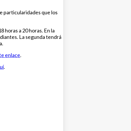
e particularidades que los
18 horas a 20 horas. En la
diantes. La segunda tendrá
a.
te enlace
.
uí
.