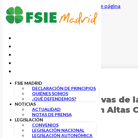
Saltar al contenido principal
Saltar al pie de página
FSIE MADRID
25 NOVIEMBRE, 2022
DECLARACIÓN DE PRINCIPIOS
QUIÉNES SOMOS
Jornadas Formativas de 
¿QUÉ DEFENDEMOS?
NOTICIAS
del Alumnado con Altas 
ACTUALIDAD
NOTAS DE PRENSA
LEGISLACIÓN
CONVENIOS
LEGISLACIÓN NACIONAL
LEGISLACIÓN AUTONÓMICA