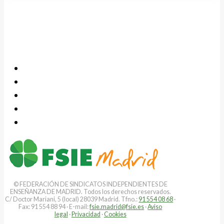
© FEDERACIÓN DE SINDICATOS INDEPENDIENTES DE
ENSEÑANZA DE MADRID. Todos los derechos reservados.
C/ Doctor Mariani, 5 (local) 28039 Madrid. Tfno.:
91 554 08 68
·
Fax: 91 554 88 94 · E-mail:
fsie.madrid@fsie.es
·
Aviso
legal
·
Privacidad
·
Cookies