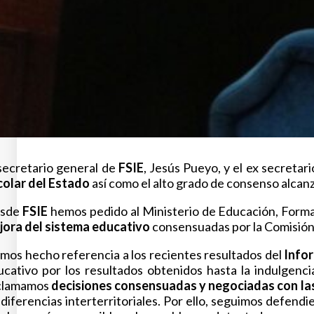
 secretario general de
FSIE
, Jesús Pueyo, y el ex secretar
colar del Estado
así como el alto grado de consenso alcan
sde
FSIE
hemos pedido al Ministerio de Educación, Forma
jora del sistema educativo
consensuadas por la Comisión 
mos hecho referencia a los recientes resultados del
Info
ucativo por los resultados obtenidos hasta la indulgen
clamamos
decisiones consensuadas y negociadas con las
 diferencias interterritoriales. Por ello, seguimos defen