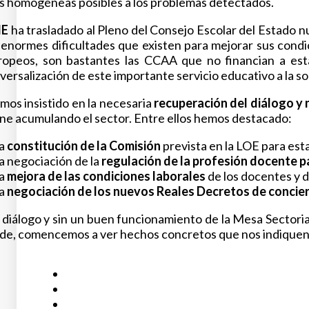
s homogéneas posibles a los problemas detectados.
IE
ha trasladado al Pleno del Consejo Escolar del Estado 
 enormes dificultades que existen para mejorar sus condi
ropeos, son bastantes las CCAA que no financian a est
versalización de este importante servicio educativo a la s
os insistido en la necesaria
recuperación del diálogo y
ne acumulando el sector. Entre ellos hemos destacado:
La
constitución de la Comisión
prevista en la LOE para esta
a negociación de la
regulación de la profesión docente 
La
mejora de las condiciones laborales
de los docentes y 
La
negociación de los nuevos Reales Decretos de concier
 diálogo y sin un buen funcionamiento de la Mesa Sectori
rde, comencemos a ver hechos concretos que nos indiquen