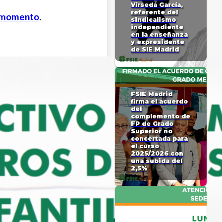
Vírseda García,
referente del
 momento
.
sindicalismo
independiente
en la enseñanza
y expresidente
de SIE Madrid
FSIE Madrid
firma el acuerdo
del
complemento de
FP de Grado
Superior no
concertada para
el curso
2025/2026 con
una subida del
2,5%