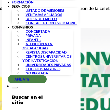
FORMACIÓN
SERVICIOS
ora del convenio de Infantil
, continuación de la cele
LISTADO DE ASESORES
VENTAJAS AFILIADOS
BOLSA DE EMPLEO
CONTACTE CON FSIE MADRID
CONVENIOS
CONCERTADA
PRIVADA
INFANTIL
ATENCIÓN A LA 
DISCAPACIDAD
REVISTA DISCAPACIDAD
CENTROS UNIVERSITARIOS 
 Y DE INVESTIGACIÓN
UNIVERSIDADES PRIVADAS
COLEGIOS MAYORES
NO REGLADA
AFÍLIATE
Buscar en el
sitio