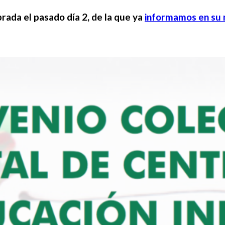
brada el pasado día 2, de la que ya
informamos en su