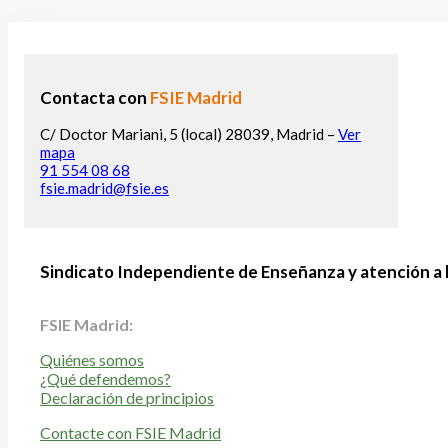
Contacta con
FSIE Madrid
C/ Doctor Mariani, 5 (local) 28039, Madrid –
Ver
mapa
91 554 08 68
fsie.madrid@fsie.es
Sindicato Independiente de Enseñanza y atención a 
FSIE Madrid:
Quiénes somos
¿Qué defendemos?
Declaración de principios
Contacte con FSIE Madrid