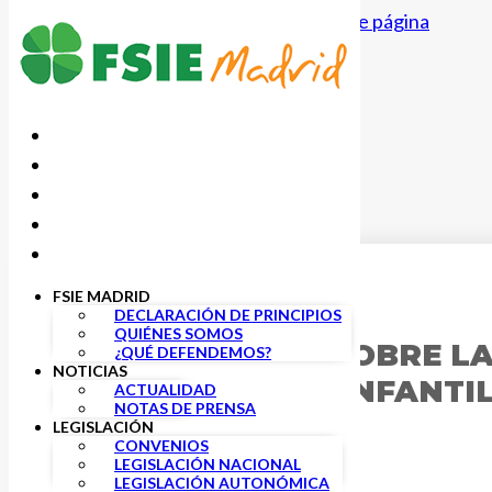
Saltar al contenido principal
Saltar al pie de página
FSIE MADRID
11 FEBRERO, 2021
DECLARACIÓN DE PRINCIPIOS
QUIÉNES SOMOS
INFORMACIÓN SOBRE LA
¿QUÉ DEFENDEMOS?
NOTICIAS
DE EDUCACIÓN INFANTI
ACTUALIDAD
NOTAS DE PRENSA
LEGISLACIÓN
CONVENIOS
LEGISLACIÓN NACIONAL
LEGISLACIÓN AUTONÓMICA