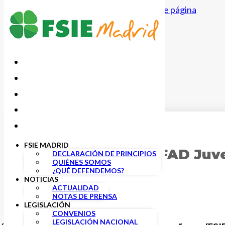
Saltar al contenido principal
Saltar al pie de página
17 MARZO, 2022
FSIE MADRID
FSIE y Fundación FAD Juve
DECLARACIÓN DE PRINCIPIOS
QUIÉNES SOMOS
Formación.
¿QUÉ DEFENDEMOS?
NOTICIAS
ACTUALIDAD
NOTAS DE PRENSA
LEGISLACIÓN
CONVENIOS
LEGISLACIÓN NACIONAL