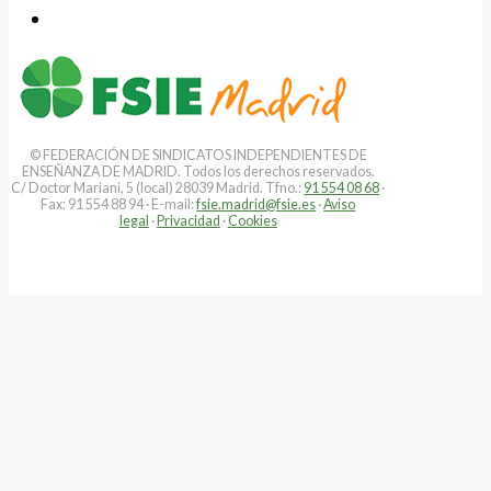
© FEDERACIÓN DE SINDICATOS INDEPENDIENTES DE
ENSEÑANZA DE MADRID. Todos los derechos reservados.
C/ Doctor Mariani, 5 (local) 28039 Madrid. Tfno.:
91 554 08 68
·
Fax: 91 554 88 94 · E-mail:
fsie.madrid@fsie.es
·
Aviso
legal
·
Privacidad
·
Cookies