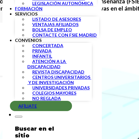
ón de Sindicatos Independientes de Enseñanza (FSIE
LEGISLACIÓN AUTONÓMICA
en la
promoción y divulgación de iniciativas en el ámbi
FORMACIÓN
SERVICIOS
LISTADO DE ASESORES
VENTAJAS AFILIADOS
BOLSA DE EMPLEO
CONTACTE CON FSIE MADRID
CONVENIOS
CONCERTADA
PRIVADA
INFANTIL
ATENCIÓN A LA 
DISCAPACIDAD
REVISTA DISCAPACIDAD
CENTROS UNIVERSITARIOS 
 Y DE INVESTIGACIÓN
UNIVERSIDADES PRIVADAS
COLEGIOS MAYORES
NO REGLADA
AFÍLIATE
Buscar en el
sitio