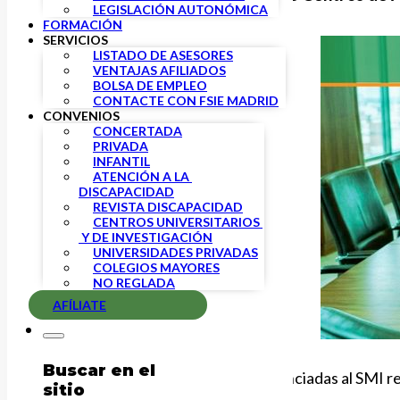
LEGISLACIÓN AUTONÓMICA
FORMACIÓN
SERVICIOS
LISTADO DE ASESORES
VENTAJAS AFILIADOS
BOLSA DE EMPLEO
CONTACTE CON FSIE MADRID
CONVENIOS
CONCERTADA
PRIVADA
INFANTIL
ATENCIÓN A LA 
DISCAPACIDAD
REVISTA DISCAPACIDAD
CENTROS UNIVERSITARIOS 
 Y DE INVESTIGACIÓN
UNIVERSIDADES PRIVADAS
COLEGIOS MAYORES
NO REGLADA
AFÍLIATE
Buscar en el
En concreto, las categorías referenciadas al SMI r
sitio
al de las educadoras.