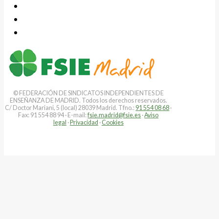
© FEDERACIÓN DE SINDICATOS INDEPENDIENTES DE
ENSEÑANZA DE MADRID. Todos los derechos reservados.
C/ Doctor Mariani, 5 (local) 28039 Madrid. Tfno.:
91 554 08 68
·
Fax: 91 554 88 94 · E-mail:
fsie.madrid@fsie.es
·
Aviso
legal
·
Privacidad
·
Cookies