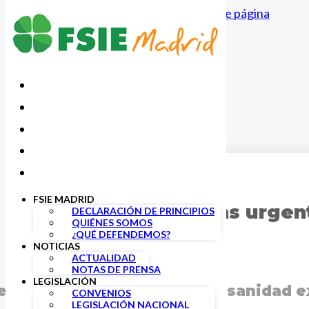
Saltar al contenido principal
Saltar al pie de página
25 MARZO, 2021
FSIE MADRID
FSIE exige medidas urgent
DECLARACIÓN DE PRINCIPIOS
QUIÉNES SOMOS
¿QUÉ DEFENDEMOS?
NOTICIAS
ACTUALIDAD
NOTAS DE PRENSA
LEGISLACIÓN
 un escrito a la ministra de sanidad 
CONVENIOS
LEGISLACIÓN NACIONAL