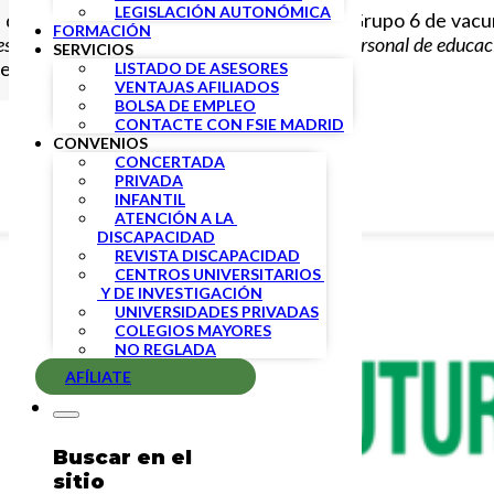
LEGISLACIÓN AUTONÓMICA
desde la incorporación del denominado Grupo 6 de vacuna
FORMACIÓN
les que atienden al alumnado
” y
“docentes y personal de educac
SERVICIOS
ente para personas de 18 a 55 años.
LISTADO DE ASESORES
VENTAJAS AFILIADOS
BOLSA DE EMPLEO
CONTACTE CON FSIE MADRID
CONVENIOS
CONCERTADA
PRIVADA
INFANTIL
ATENCIÓN A LA 
DISCAPACIDAD
REVISTA DISCAPACIDAD
CENTROS UNIVERSITARIOS 
 Y DE INVESTIGACIÓN
UNIVERSIDADES PRIVADAS
COLEGIOS MAYORES
NO REGLADA
AFÍLIATE
Buscar en el
sitio