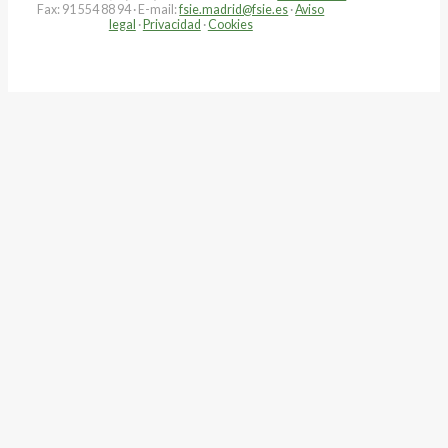
Fax: 91 554 88 94 · E-mail:
fsie.madrid@fsie.es
·
Aviso
legal
·
Privacidad
·
Cookies