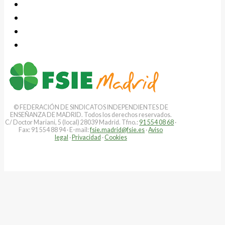
© FEDERACIÓN DE SINDICATOS INDEPENDIENTES DE
ENSEÑANZA DE MADRID. Todos los derechos reservados.
C/ Doctor Mariani, 5 (local) 28039 Madrid. Tfno.:
91 554 08 68
·
Fax: 91 554 88 94 · E-mail:
fsie.madrid@fsie.es
·
Aviso
legal
·
Privacidad
·
Cookies