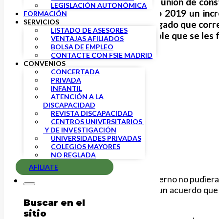
El pasado 5 de octubre, en la reunión de cons
LEGISLACIÓN AUTONÓMICA
Profesional anunció para el año 2019 un inc
FORMACIÓN
SERVICIOS
personal docente en pago delegado que corre
LISTADO DE ASESORES
el mes de julio de la parte variable que se les
VENTAJAS AFILIADOS
BOLSA DE EMPLEO
CONTACTE CON FSIE MADRID
CONVENIOS
CONCERTADA
PRIVADA
INFANTIL
ATENCIÓN A LA 
DISCAPACIDAD
REVISTA DISCAPACIDAD
CENTROS UNIVERSITARIOS 
 Y DE INVESTIGACIÓN
UNIVERSIDADES PRIVADAS
COLEGIOS MAYORES
NO REGLADA
AFÍLIATE
Ante la probabilidad de que el Gobierno no pudiera
solicitando en solitario la firma de un acuerdo qu
funcionarios.
Buscar en el
sitio