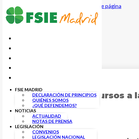
Saltar al contenido principal
Saltar al pie de página
9 OCTUBRE, 2024
FSIE MADRID
FSIE pide más recursos a l
DECLARACIÓN DE PRINCIPIOS
QUIÉNES SOMOS
de los Docentes
¿QUÉ DEFENDEMOS?
NOTICIAS
ACTUALIDAD
NOTAS DE PRENSA
LEGISLACIÓN
CONVENIOS
LEGISLACIÓN NACIONAL