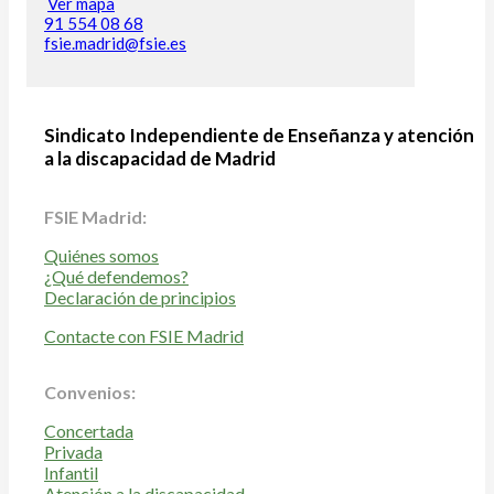
Ver mapa
91 554 08 68
fsie.madrid@fsie.es
Sindicato Independiente de Enseñanza y atención
a la discapacidad de Madrid
FSIE Madrid:
Quiénes somos
¿Qué defendemos?
Declaración de principios
Contacte con FSIE Madrid
Convenios:
Concertada
Privada
Infantil
Atención a la discapacidad