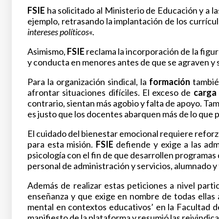
FSIE
ha solicitado al Ministerio de Educación y a 
ejemplo, retrasando la implantación de los currícul
intereses políticos
«.
Asimismo,
FSIE
reclama la incorporación de la figur
y conducta en menores antes de que se agraven y s
Para la organización sindical, la
formación
también
afrontar situaciones difíciles. El exceso de
carga 
contrario, sientan más agobio y falta de apoyo. T
es justo que los docentes abarquen más de lo que 
El cuidado del bienestar emocional requiere reforza
para esta misión.
FSIE
defiende y exige a las admi
psicología con el fin de que desarrollen programas
personal de administración y servicios, alumnado y 
Además de realizar estas peticiones a nivel partic
enseñanza y que exige en nombre de todas ellas a
mental en contextos educativos’ en la Facultad d
manifiesto de la plataforma y resumió las reivindi