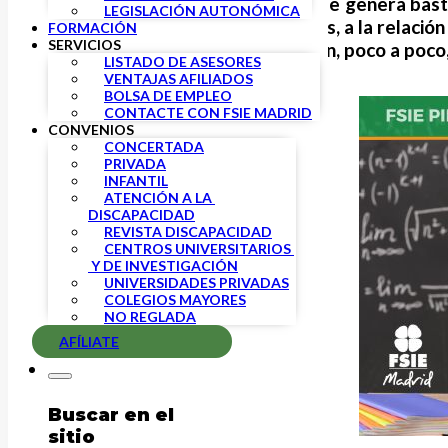
La docencia es una profesión que genera bas
LEGISLACIÓN AUTONÓMICA
con recursos a menudo limitados, a la relación 
FORMACIÓN
SERVICIOS
Son muchas razones que afectan, poco a poco,
LISTADO DE ASESORES
VENTAJAS AFILIADOS
BOLSA DE EMPLEO
CONTACTE CON FSIE MADRID
CONVENIOS
CONCERTADA
PRIVADA
INFANTIL
ATENCIÓN A LA 
DISCAPACIDAD
REVISTA DISCAPACIDAD
CENTROS UNIVERSITARIOS 
 Y DE INVESTIGACIÓN
UNIVERSIDADES PRIVADAS
COLEGIOS MAYORES
NO REGLADA
AFÍLIATE
Buscar en el
sitio