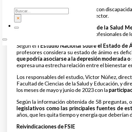
El sector de la atención a personas con discapacida
Buscar
y de los propios profesionales del sector.
×
Con motivo del
Día Internacional de la Salud M
mayoría de los docentes y de los profesionales de 
Según el
I Estudio Nacional sobre el Estado de
profesores considera su estado de ánimo es defic
que podría asociarse a la depresión moderada o
expresa una estrecha relación entre el bienestar e
Los responsables del estudio, Víctor Núñez, direc
Facultad de Ciencias de la Salud y Educación, y di
los meses de mayo y junio de 2023 con la
participa
Según la información obtenida de 58 preguntas, 
legislativos como las principales fuentes de es
años, que les quita tiempo y energía que deberían 
Reivindicaciones de FSIE