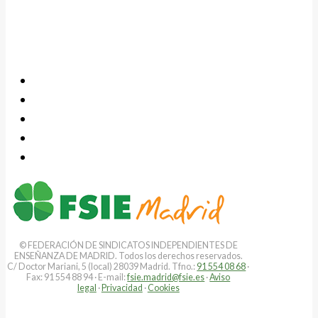
© FEDERACIÓN DE SINDICATOS INDEPENDIENTES DE
ENSEÑANZA DE MADRID. Todos los derechos reservados.
C/ Doctor Mariani, 5 (local) 28039 Madrid. Tfno.:
91 554 08 68
·
Fax: 91 554 88 94 · E-mail:
fsie.madrid@fsie.es
·
Aviso
legal
·
Privacidad
·
Cookies