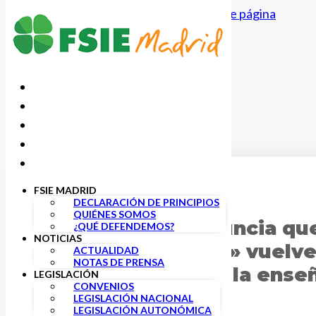
Saltar al contenido principal
Saltar al pie de página
FSIE MADRID
10 MARZO, 2026
DECLARACIÓN DE PRINCIPIOS
QUIÉNES SOMOS
FSIE Madrid denuncia qu
¿QUÉ DEFENDEMOS?
NOTICIAS
«Mentores de FP» vuelve 
ACTUALIDAD
NOTAS DE PRENSA
profesionales de la ense
LEGISLACIÓN
CONVENIOS
LEGISLACIÓN NACIONAL
LEGISLACIÓN AUTONÓMICA