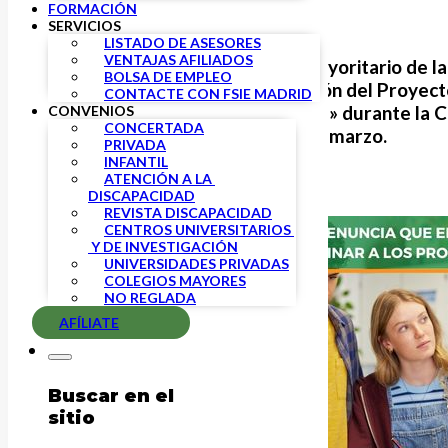
FORMACIÓN
SERVICIOS
LISTADO DE ASESORES
VENTAJAS AFILIADOS
FSIE Madrid
, sindicato mayoritario de l
BOLSA DE EMPLEO
ha
abstenido
en la votación del Proyec
CONTACTE CON FSIE MADRID
de Formación Profesional» durante la 
CONVENIOS
CONCERTADA
celebrada el pasado 5 de marzo.
PRIVADA
INFANTIL
ATENCIÓN A LA 
DISCAPACIDAD
REVISTA DISCAPACIDAD
CENTROS UNIVERSITARIOS 
 Y DE INVESTIGACIÓN
UNIVERSIDADES PRIVADAS
COLEGIOS MAYORES
NO REGLADA
AFÍLIATE
Buscar en el
sitio