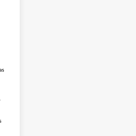
a
as
r
s