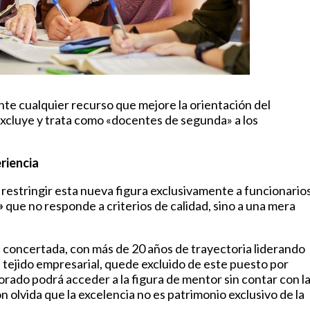
nte cualquier recurso que mejore la orientación del
excluye y trata como «docentes de segunda» a los
eriencia
de restringir esta nueva figura exclusivamente a funcionario
»
que no responde a criterios de calidad, sino a una mera
 concertada, con más de 20 años de trayectoria liderando
tejido empresarial, quede excluido de este puesto por
orado podrá acceder a la figura de mentor sin contar con l
 olvida que la excelencia no es patrimonio exclusivo de la