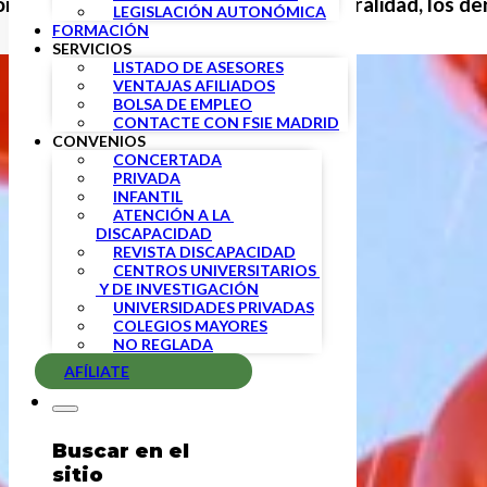
o en la defensa de la libertad, la pluralidad, los de
LEGISLACIÓN AUTONÓMICA
FORMACIÓN
SERVICIOS
LISTADO DE ASESORES
VENTAJAS AFILIADOS
BOLSA DE EMPLEO
CONTACTE CON FSIE MADRID
CONVENIOS
CONCERTADA
PRIVADA
INFANTIL
ATENCIÓN A LA 
DISCAPACIDAD
REVISTA DISCAPACIDAD
CENTROS UNIVERSITARIOS 
 Y DE INVESTIGACIÓN
UNIVERSIDADES PRIVADAS
COLEGIOS MAYORES
NO REGLADA
AFÍLIATE
Buscar en el
sitio