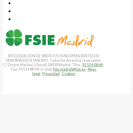
© FEDERACIÓN DE SINDICATOS INDEPENDIENTES DE
ENSEÑANZA DE MADRID. Todos los derechos reservados.
C/ Doctor Mariani, 5 (local) 28039 Madrid. Tfno.:
91 554 08 68
·
Fax: 91 554 88 94 · E-mail:
fsie.madrid@fsie.es
·
Aviso
legal
·
Privacidad
·
Cookies