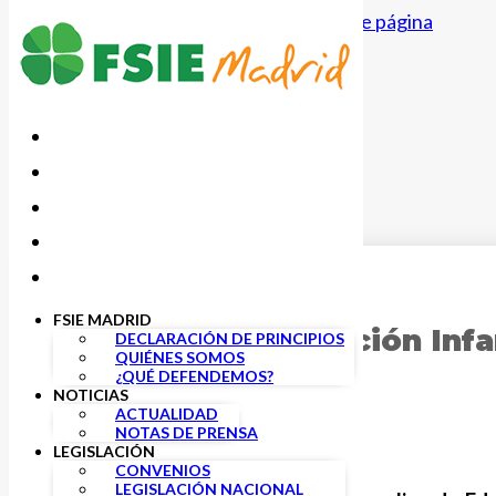
Saltar al contenido principal
Saltar al pie de página
12 NOVIEMBRE, 2024
FSIE MADRID
Jornada de Educación Infa
DECLARACIÓN DE PRINCIPIOS
QUIÉNES SOMOS
Pedagógica’
¿QUÉ DEFENDEMOS?
NOTICIAS
ACTUALIDAD
NOTAS DE PRENSA
LEGISLACIÓN
CONVENIOS
LEGISLACIÓN NACIONAL