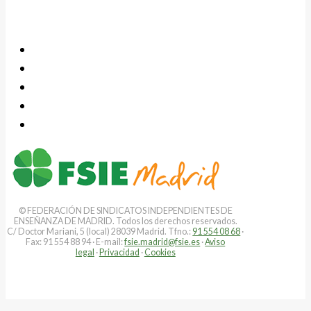
© FEDERACIÓN DE SINDICATOS INDEPENDIENTES DE
ENSEÑANZA DE MADRID. Todos los derechos reservados.
C/ Doctor Mariani, 5 (local) 28039 Madrid. Tfno.:
91 554 08 68
·
Fax: 91 554 88 94 · E-mail:
fsie.madrid@fsie.es
·
Aviso
legal
·
Privacidad
·
Cookies