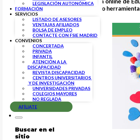
FSIE
organiza la
primera jornada online de Ed
LEGISLACIÓN AUTONÓMICA
será ‘Espacios y materiales como herramientas
FORMACIÓN
SERVICIOS
LISTADO DE ASESORES
VENTAJAS AFILIADOS
BOLSA DE EMPLEO
CONTACTE CON FSIE MADRID
CONVENIOS
CONCERTADA
PRIVADA
INFANTIL
ATENCIÓN A LA 
DISCAPACIDAD
REVISTA DISCAPACIDAD
CENTROS UNIVERSITARIOS 
 Y DE INVESTIGACIÓN
UNIVERSIDADES PRIVADAS
COLEGIOS MAYORES
NO REGLADA
AFÍLIATE
Buscar en el
sitio