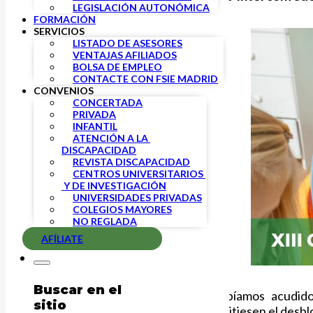
LEGISLACIÓN AUTONÓMICA
FORMACIÓN
SERVICIOS
LISTADO DE ASESORES
VENTAJAS AFILIADOS
BOLSA DE EMPLEO
CONTACTE CON FSIE MADRID
CONVENIOS
CONCERTADA
PRIVADA
INFANTIL
ATENCIÓN A LA 
DISCAPACIDAD
REVISTA DISCAPACIDAD
CENTROS UNIVERSITARIOS 
 Y DE INVESTIGACIÓN
UNIVERSIDADES PRIVADAS
COLEGIOS MAYORES
NO REGLADA
AFÍLIATE
Buscar en el
Las organizaciones sindicales habíamos acudi
sitio
ofreciendo
alternativas
que permitiesen el desbl