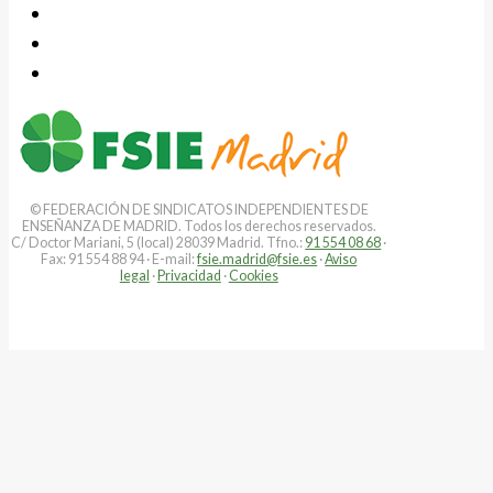
© FEDERACIÓN DE SINDICATOS INDEPENDIENTES DE
ENSEÑANZA DE MADRID. Todos los derechos reservados.
C/ Doctor Mariani, 5 (local) 28039 Madrid. Tfno.:
91 554 08 68
·
Fax: 91 554 88 94 · E-mail:
fsie.madrid@fsie.es
·
Aviso
legal
·
Privacidad
·
Cookies