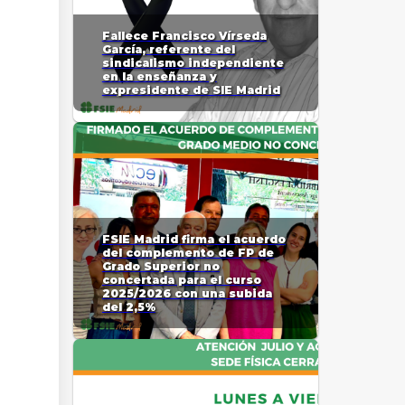
Fallece Francisco Vírseda
García, referente del
sindicalismo independiente
en la enseñanza y
expresidente de SIE Madrid
FSIE Madrid firma el acuerdo
del complemento de FP de
Grado Superior no
concertada para el curso
2025/2026 con una subida
del 2,5%