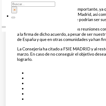
Buscar
La firma de este acuerdo es muy importante, ya qu
×
concertados de la Comunidad de Madrid, así como 
muchos años en la docencia y que podrían ser su
A pesar de haber mantenido varias reuniones con
a la firma de dicho acuerdo, a pesar de ser nues
de España y que en otras comunidades ya han fir
La Consejería ha citado a FSIE MADRID y al rest
marzo. En caso de no conseguir el objetivo des
lograrlo.