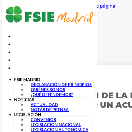
Saltar al contenido principal
Saltar al pie de página
FSIE MADRID
25 MARZO, 2019
DECLARACIÓN DE PRINCIPIOS
QUIÉNES SOMOS
CONCENTRACIÓN DE LA
¿QUÉ DEFENDEMOS?
NOTICIAS
PARA ALCANZAR UN ACU
ACTUALIDAD
NOTAS DE PRENSA
PARCIAL
LEGISLACIÓN
CONVENIOS
LEGISLACIÓN NACIONAL
LEGISLACIÓN AUTONÓMICA