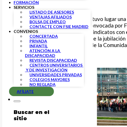
FORMACIÓN
SERVICIOS
LISTADO DE ASESORES
VENTAJAS AFILIADOS
El miércoles 20 de marzo tuvo lugar un
BOLSA DE EMPLEO
enseñanza concertada, convocada por F
CONTACTE CON FSIE MADRID
junto con el resto de los sindicatos con 
CONVENIOS
CONCERTADA
posibilite la financiación de la jubilaci
PRIVADA
concertada en el ámbito de la Comunid
INFANTIL
ATENCIÓN A LA 
DISCAPACIDAD
REVISTA DISCAPACIDAD
CENTROS UNIVERSITARIOS 
 Y DE INVESTIGACIÓN
UNIVERSIDADES PRIVADAS
COLEGIOS MAYORES
NO REGLADA
AFÍLIATE
Buscar en el
sitio