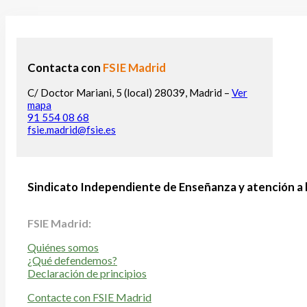
Contacta con
FSIE Madrid
C/ Doctor Mariani, 5 (local) 28039, Madrid –
Ver
mapa
91 554 08 68
fsie.madrid@fsie.es
Sindicato Independiente de Enseñanza y atención a 
FSIE Madrid:
Quiénes somos
¿Qué defendemos?
Declaración de principios
Contacte con FSIE Madrid