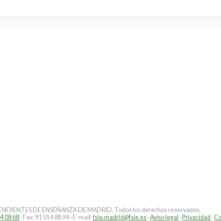
DIENTES DE ENSEÑANZA DE MADRID. Todos los derechos reservados.
4 08 68
· Fax: 91 554 88 94 · E-mail:
fsie.madrid@fsie.es
·
Aviso legal
·
Privacidad
·
Co