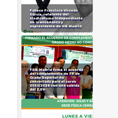
Fallece Francisco Vírseda
García, referente del
sindicalismo independiente
en la enseñanza y
expresidente de SIE Madrid
FSIE Madrid firma el acuerdo
del complemento de FP de
Grado Superior no
concertada para el curso
2025/2026 con una subida
del 2,5%