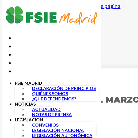
Saltar al contenido principal
Saltar al pie de página
FSIE MADRID
23 MARZO, 2017
DECLARACIÓN DE PRINCIPIOS
QUIÉNES SOMOS
BOLETÍN DIGITAL MARZO
¿QUÉ DEFENDEMOS?
NOTICIAS
ACTUALIDAD
NOTAS DE PRENSA
LEGISLACIÓN
CONVENIOS
LEGISLACIÓN NACIONAL
LEGISLACIÓN AUTONÓMICA