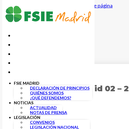
Saltar al contenido principal
Saltar al pie de página
23 JULIO, 2018
FSIE MADRID
Anuario FSIE Madrid 02 – 
DECLARACIÓN DE PRINCIPIOS
QUIÉNES SOMOS
¿QUÉ DEFENDEMOS?
NOTICIAS
ACTUALIDAD
NOTAS DE PRENSA
LEGISLACIÓN
CONVENIOS
LEGISLACIÓN NACIONAL