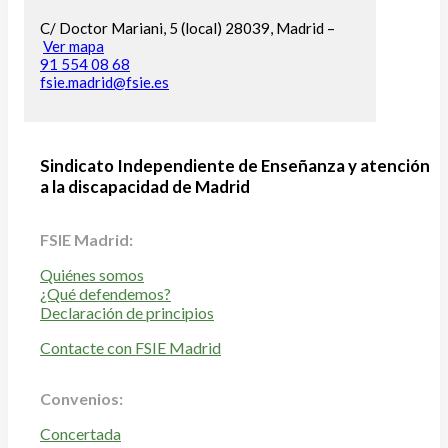
C/ Doctor Mariani, 5 (local) 28039, Madrid –
Ver mapa
91 554 08 68
fsie.madrid@fsie.es
Sindicato Independiente de Enseñanza y atención
a la discapacidad de Madrid
FSIE Madrid:
Quiénes somos
¿Qué defendemos?
Declaración de principios
Contacte con FSIE Madrid
Convenios:
Concertada