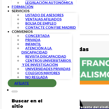
LEGISLACIÓN AUTONÓMICA
FORMACIÓN
SERVICIOS
LISTADO DE ASESORES
VENTAJAS AFILIADOS
BOLSA DE EMPLEO
CONTACTE CON FSIE MADRID
CONVENIOS
CONCERTADA
Buscar
PRIVADA
INFANTIL
ATENCIÓN A LA 
Publicaciones relacionadas
DISCAPACIDAD
REVISTA DISCAPACIDAD
CENTROS UNIVERSITARIOS 
 Y DE INVESTIGACIÓN
UNIVERSIDADES PRIVADAS
COLEGIOS MAYORES
NO REGLADA
AFÍLIATE
Buscar en el
sitio
Fallece Francisco Vírseda García, referente del sin