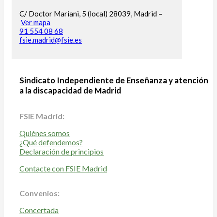
C/ Doctor Mariani, 5 (local) 28039, Madrid –
Ver mapa
91 554 08 68
fsie.madrid@fsie.es
Sindicato Independiente de Enseñanza y atención
a la discapacidad de Madrid
FSIE Madrid:
Quiénes somos
¿Qué defendemos?
Declaración de principios
Contacte con FSIE Madrid
Convenios:
Concertada