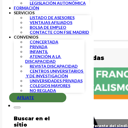
LEGISLACIÓN AUTONÓMICA
FORMACIÓN
SERVICIOS
LISTADO DE ASESORES
VENTAJAS AFILIADOS
BOLSA DE EMPLEO
CONTACTE CON FSIE MADRID
CONVENIOS
CONCERTADA
Buscar
PRIVADA
INFANTIL
ATENCIÓN A LA 
Publicaciones relacionadas
DISCAPACIDAD
REVISTA DISCAPACIDAD
CENTROS UNIVERSITARIOS 
 Y DE INVESTIGACIÓN
UNIVERSIDADES PRIVADAS
COLEGIOS MAYORES
NO REGLADA
AFÍLIATE
Buscar en el
sitio
Fallece Francisco Vírseda García, referente del sin