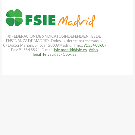
© FEDERACIÓN DE SINDICATOS INDEPENDIENTES DE
ENSEÑANZA DE MADRID. Todos los derechos reservados.
C/ Doctor Mariani, 5 (local) 28039 Madrid. Tfno.:
91 554 08 68
·
Fax: 91 554 88 94 · E-mail:
fsie.madrid@fsie.es
·
Aviso
legal
·
Privacidad
·
Cookies