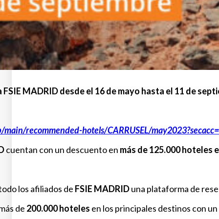
a FSIE MADRID desde el 16 de mayo hasta el 11 de sept
b/main/recommended-
hotels/CARRUSEL/may2023?
secacc
ID
cuentan con un descuento en
más de 125.000 hoteles e
todo los afiliados de
FSIE MADRID
una plataforma de reser
 más de
200.000 hoteles
en los principales destinos con un