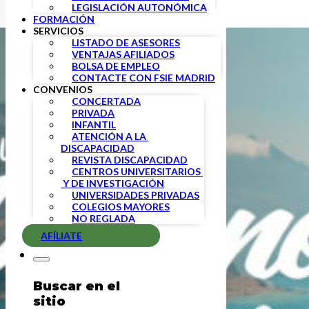
LEGISLACIÓN AUTONÓMICA
FORMACIÓN
SERVICIOS
LISTADO DE ASESORES
VENTAJAS AFILIADOS
BOLSA DE EMPLEO
CONTACTE CON FSIE MADRID
CONVENIOS
CONCERTADA
PRIVADA
INFANTIL
ATENCIÓN A LA 
DISCAPACIDAD
REVISTA DISCAPACIDAD
CENTROS UNIVERSITARIOS 
 Y DE INVESTIGACIÓN
UNIVERSIDADES PRIVADAS
COLEGIOS MAYORES
NO REGLADA
AFÍLIATE
Buscar en el
sitio