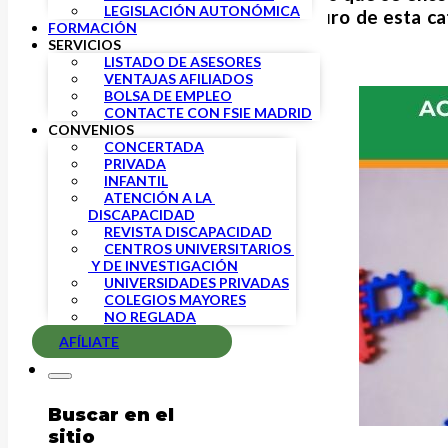
LEGISLACIÓN AUTONÓMICA
compromiso de diferencial futuro de esta cat
FORMACIÓN
servicios referenciadas al SMI.
SERVICIOS
LISTADO DE ASESORES
VENTAJAS AFILIADOS
BOLSA DE EMPLEO
CONTACTE CON FSIE MADRID
CONVENIOS
CONCERTADA
PRIVADA
INFANTIL
ATENCIÓN A LA 
DISCAPACIDAD
REVISTA DISCAPACIDAD
CENTROS UNIVERSITARIOS 
 Y DE INVESTIGACIÓN
UNIVERSIDADES PRIVADAS
COLEGIOS MAYORES
NO REGLADA
AFÍLIATE
Buscar en el
sitio