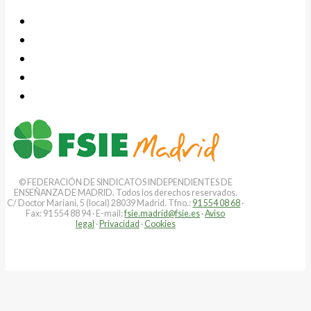
© FEDERACIÓN DE SINDICATOS INDEPENDIENTES DE
ENSEÑANZA DE MADRID. Todos los derechos reservados.
C/ Doctor Mariani, 5 (local) 28039 Madrid. Tfno.:
91 554 08 68
·
Fax: 91 554 88 94 · E-mail:
fsie.madrid@fsie.es
·
Aviso
legal
·
Privacidad
·
Cookies