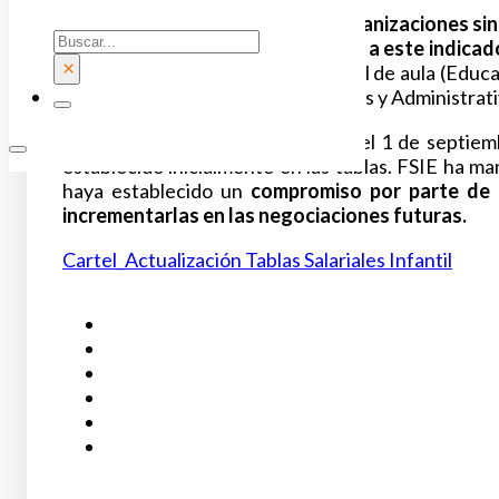
FSIE junto con el resto de las organizaciones s
Buscar
cuyo salario estaba referenciado a este indicad
×
fundamentalmente las del personal de aula (Educado
mantenimiento, Servicios Generales y Administrati
Respecto al diferencial, a partir del 1 de septi
establecido inicialmente en las tablas. FSIE ha m
haya establecido un
compromiso por parte de l
incrementarlas en las negociaciones futuras.
Cartel_Actualización Tablas Salariales Infantil