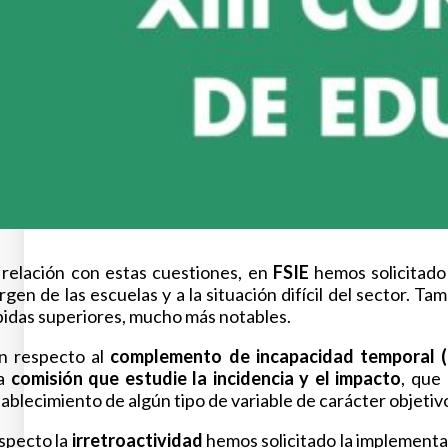
 relación con estas cuestiones, en
FSIE
hemos solicitado
gen de las escuelas y a la situación difícil del sector. Ta
bidas superiores, mucho más notables.
n respecto al
complemento de incapacidad temporal (
a
comisión que estudie la incidencia y el impacto
, que
ablecimiento de algún tipo de variable de carácter objetiv
specto la
irretroactividad
hemos solicitado la implement