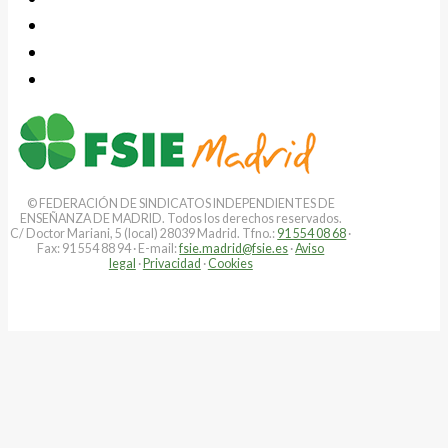
© FEDERACIÓN DE SINDICATOS INDEPENDIENTES DE
ENSEÑANZA DE MADRID. Todos los derechos reservados.
C/ Doctor Mariani, 5 (local) 28039 Madrid. Tfno.:
91 554 08 68
·
Fax: 91 554 88 94 · E-mail:
fsie.madrid@fsie.es
·
Aviso
legal
·
Privacidad
·
Cookies