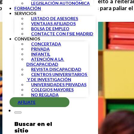
guimos sin avances. En
FSIE
hemos vuelto a reitera
LEGISLACIÓN AUTONÓMICA
puesto índice de absentismo y medidas para paliar el
FORMACIÓN
SERVICIOS
LISTADO DE ASESORES
VENTAJAS AFILIADOS
BOLSA DE EMPLEO
CONTACTE CON FSIE MADRID
CONVENIOS
CONCERTADA
PRIVADA
INFANTIL
ATENCIÓN A LA 
DISCAPACIDAD
REVISTA DISCAPACIDAD
CENTROS UNIVERSITARIOS 
 Y DE INVESTIGACIÓN
UNIVERSIDADES PRIVADAS
COLEGIOS MAYORES
NO REGLADA
AFÍLIATE
Buscar en el
sitio