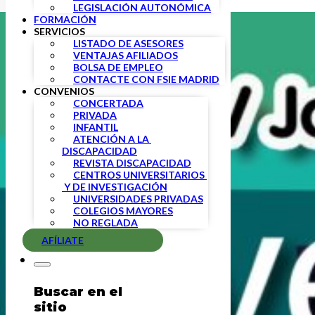
LEGISLACIÓN AUTONÓMICA
FORMACIÓN
SERVICIOS
LISTADO DE ASESORES
VENTAJAS AFILIADOS
BOLSA DE EMPLEO
CONTACTE CON FSIE MADRID
CONVENIOS
CONCERTADA
PRIVADA
INFANTIL
ATENCIÓN A LA 
DISCAPACIDAD
REVISTA DISCAPACIDAD
CENTROS UNIVERSITARIOS 
 Y DE INVESTIGACIÓN
UNIVERSIDADES PRIVADAS
COLEGIOS MAYORES
NO REGLADA
AFÍLIATE
Buscar en el
sitio