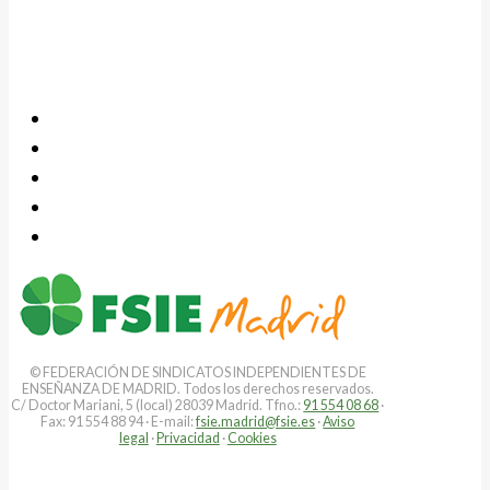
© FEDERACIÓN DE SINDICATOS INDEPENDIENTES DE
ENSEÑANZA DE MADRID. Todos los derechos reservados.
C/ Doctor Mariani, 5 (local) 28039 Madrid. Tfno.:
91 554 08 68
·
Fax: 91 554 88 94 · E-mail:
fsie.madrid@fsie.es
·
Aviso
legal
·
Privacidad
·
Cookies