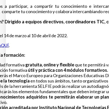
os a participar, a compartir tu conocimiento e interc
,
comparte tu conocimiento y colabora intercambiando rec
n? Dirigido a equipos directivos, coordinadores TIC, 
l 14 de marzo al 10 de abril de 2022.
AQUÍ
.
la formación:
dad formativa
gratuita, online y flexible
que te permitirá v
ción formativa
útil y práctica con 4 módulos formativos.
rás el Marco Europeo para Organizaciones Educativas Dig
e la tecnología
en todos sus ámbitos, tanto organizativo
és de la herramienta SELFIE podrás realizar un autodiagnós
ficarás los elementos fundamentales que deben integrar un 
nocimientos adquiridos te permitirán elaborar un plan 
ivo.
ión acreditada por Instituto Nacional de Tecnologías 