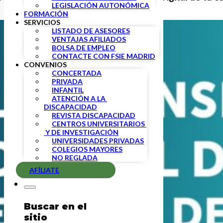
LEGISLACIÓN AUTONÓMICA
FORMACIÓN
SERVICIOS
LISTADO DE ASESORES
VENTAJAS AFILIADOS
BOLSA DE EMPLEO
CONTACTE CON FSIE MADRID
CONVENIOS
CONCERTADA
PRIVADA
INFANTIL
ATENCIÓN A LA 
DISCAPACIDAD
REVISTA DISCAPACIDAD
CENTROS UNIVERSITARIOS 
 Y DE INVESTIGACIÓN
UNIVERSIDADES PRIVADAS
COLEGIOS MAYORES
NO REGLADA
AFÍLIATE
Buscar en el
sitio