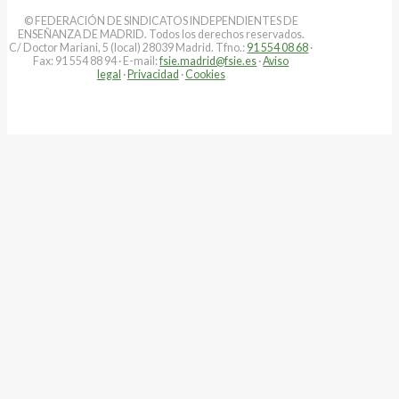
© FEDERACIÓN DE SINDICATOS INDEPENDIENTES DE
ENSEÑANZA DE MADRID. Todos los derechos reservados.
C/ Doctor Mariani, 5 (local) 28039 Madrid. Tfno.:
91 554 08 68
·
Fax: 91 554 88 94 · E-mail:
fsie.madrid@fsie.es
·
Aviso
legal
·
Privacidad
·
Cookies