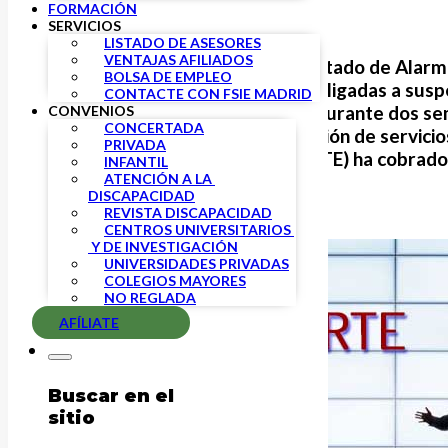
FORMACIÓN
SERVICIOS
LISTADO DE ASESORES
VENTAJAS AFILIADOS
Tras la declaración del Estado de Ala
BOLSA DE EMPLEO
empresas se han visto obligadas a susp
CONTACTE CON FSIE MADRID
principio, se prolongará durante dos s
CONVENIOS
CONCERTADA
productivos y de prestación de servicio
PRIVADA
Temporal de Empleo (ERTE) ha cobrado
INFANTIL
ATENCIÓN A LA 
DISCAPACIDAD
REVISTA DISCAPACIDAD
CENTROS UNIVERSITARIOS 
 Y DE INVESTIGACIÓN
UNIVERSIDADES PRIVADAS
COLEGIOS MAYORES
NO REGLADA
AFÍLIATE
Buscar en el
sitio