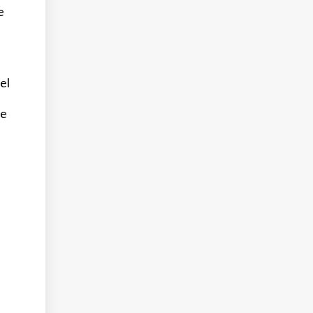
e
el
de