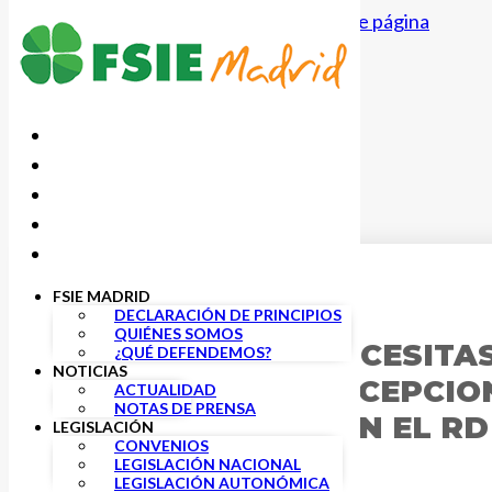
Saltar al contenido principal
Saltar al pie de página
FSIE MADRID
20 MARZO, 2020
DECLARACIÓN DE PRINCIPIOS
QUIÉNES SOMOS
TODO LO QUE NECESITAS
¿QUÉ DEFENDEMOS?
NOTICIAS
LAS MEDIDAS EXCEPCIO
ACTUALIDAD
NOTAS DE PRENSA
ESTABLECIDAS EN EL RD
LEGISLACIÓN
CONVENIOS
LEGISLACIÓN NACIONAL
LEGISLACIÓN AUTONÓMICA