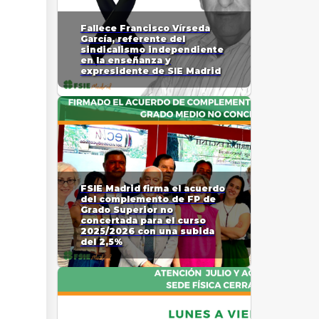
Fallece Francisco Vírseda
García, referente del
sindicalismo independiente
en la enseñanza y
expresidente de SIE Madrid
FSIE Madrid firma el acuerdo
del complemento de FP de
Grado Superior no
concertada para el curso
2025/2026 con una subida
del 2,5%